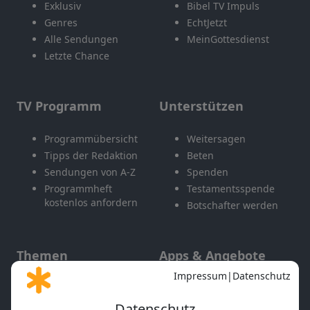
Exklusiv
Bibel TV Impuls
Genres
EchtJetzt
Alle Sendungen
MeinGottesdienst
Letzte Chance
TV Programm
Unterstützen
Programmübersicht
Weitersagen
Tipps der Redaktion
Beten
Sendungen von A-Z
Spenden
Programmheft
Testamentsspende
kostenlos anfordern
Botschafter werden
Themen
Apps & Angebote
Gott und Bibel erklärt
Newsletter
Feiertage
Mobile App