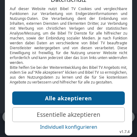
Interviews
Kids App
Neuigkeiten
Smart TV
HbbTV
Bibelthek Online-Bibel
Nächster Gottesdienst
Bibel TV
Service
Über uns
Kontakt
Jobs
TV-Empfang
Presse
FAQ
Mediadaten
bibeltv.de:
Impressum
Datenschutz
Nutzungsbedingungen