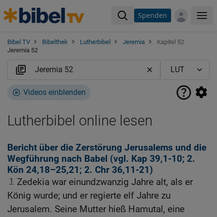
Spenden
Me
Bibel TV
Bibelthek
Lutherbibel
Jeremia
Kapitel 52
Jeremia 52
Videos einblenden
Lutherbibel online lesen
Bericht über die Zerstörung Jerusalems und die
Wegführung nach Babel (vgl.
Kap 39,1-10
;
2.
Kön 24,18
–25,21;
2. Chr 36,11-21
)
1
Zedekia war einundzwanzig Jahre alt, als er
König wurde; und er regierte elf Jahre zu
Jerusalem. Seine Mutter hieß Hamutal, eine