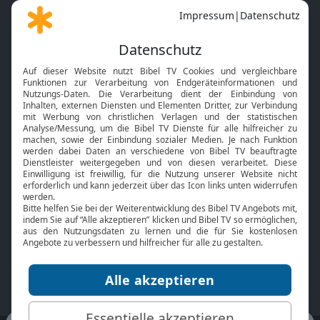
Gott und Bibel erklärt
Newsletter
Feiertage
Mobile App
Interviews
Kids App
Neuigkeiten
Smart TV
HbbTV
Bibelthek Online-Bibel
Nächster Gottesdienst
Bibel TV
Service
Über uns
Kontakt
Jobs
TV-Empfang
Presse
FAQ
Mediadaten