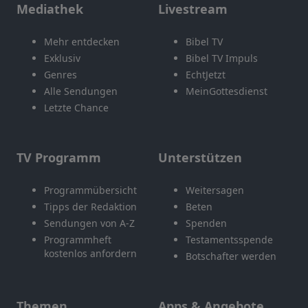
Mediathek
Livestream
Mehr entdecken
Bibel TV
Exklusiv
Bibel TV Impuls
Genres
EchtJetzt
Alle Sendungen
MeinGottesdienst
Letzte Chance
TV Programm
Unterstützen
Programmübersicht
Weitersagen
Tipps der Redaktion
Beten
Sendungen von A-Z
Spenden
Programmheft
Testamentsspende
kostenlos anfordern
Botschafter werden
Themen
Apps & Angebote