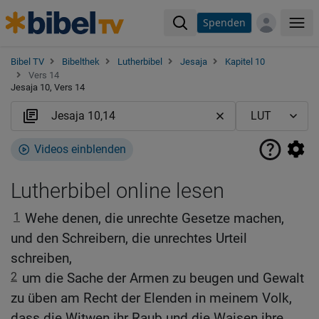
Spenden
Me
Bibel TV
Bibelthek
Lutherbibel
Jesaja
Kapitel 10
Vers 14
Jesaja 10, Vers 14
Videos einblenden
Lutherbibel online lesen
1
Wehe denen, die unrechte Gesetze machen,
und den Schreibern, die unrechtes Urteil
schreiben,
2
um die Sache der Armen zu beugen und Gewalt
zu üben am Recht der Elenden in meinem Volk,
dass die Witwen ihr Raub und die Waisen ihre