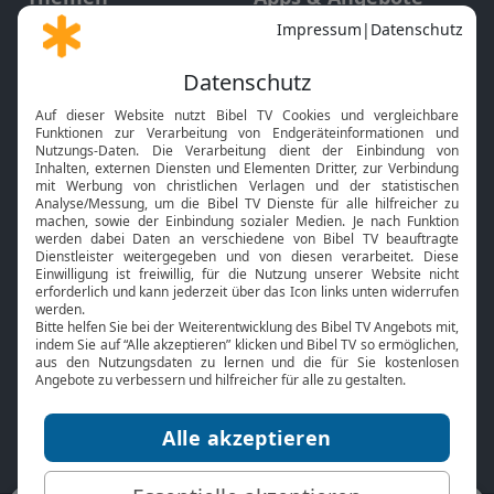
Gott und Bibel erklärt
Newsletter
Feiertage
Mobile App
Interviews
Kids App
Neuigkeiten
Smart TV
HbbTV
Bibelthek Online-Bibel
Nächster Gottesdienst
Bibel TV
Service
Über uns
Kontakt
Jobs
TV-Empfang
Presse
FAQ
Mediadaten