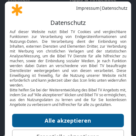
Gott und Bibel erklärt
Newsletter
Feiertage
Mobile App
Interviews
Kids App
Neuigkeiten
Smart TV
HbbTV
Bibelthek Online-Bibel
Nächster Gottesdienst
Bibel TV
Service
Über uns
Kontakt
Jobs
TV-Empfang
Presse
FAQ
Mediadaten