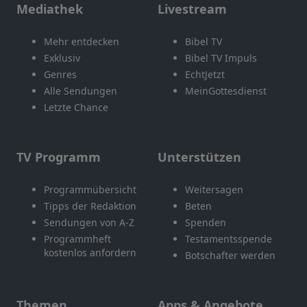
Mediathek
Livestream
Mehr entdecken
Bibel TV
Exklusiv
Bibel TV Impuls
Genres
EchtJetzt
Alle Sendungen
MeinGottesdienst
Letzte Chance
TV Programm
Unterstützen
Programmübersicht
Weitersagen
Tipps der Redaktion
Beten
Sendungen von A-Z
Spenden
Programmheft
Testamentsspende
kostenlos anfordern
Botschafter werden
Themen
Apps & Angebote