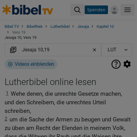
Spenden
Me
Bibel TV
Bibelthek
Lutherbibel
Jesaja
Kapitel 10
Vers 19
Jesaja 10, Vers 19
Videos einblenden
Lutherbibel online lesen
1
Wehe denen, die unrechte Gesetze machen,
und den Schreibern, die unrechtes Urteil
schreiben,
2
um die Sache der Armen zu beugen und Gewalt
zu üben am Recht der Elenden in meinem Volk,
dass die Witwen ihr Raub und die Waisen ihre