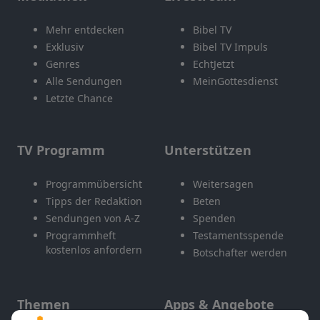
Mehr entdecken
Bibel TV
Exklusiv
Bibel TV Impuls
Genres
EchtJetzt
Alle Sendungen
MeinGottesdienst
Letzte Chance
TV Programm
Unterstützen
Programmübersicht
Weitersagen
Tipps der Redaktion
Beten
Sendungen von A-Z
Spenden
Programmheft
Testamentsspende
kostenlos anfordern
Botschafter werden
Themen
Apps & Angebote