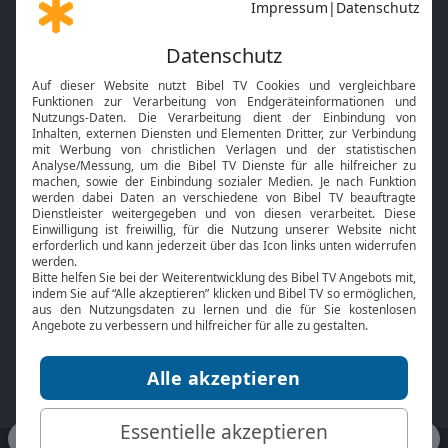
Gott und Bibel erklärt
Newsletter
Feiertage
Mobile App
Interviews
Kids App
Neuigkeiten
Smart TV
HbbTV
Bibelthek Online-Bibel
Nächster Gottesdienst
Bibel TV
Service
Über uns
Kontakt
Jobs
TV-Empfang
Presse
FAQ
Mediadaten