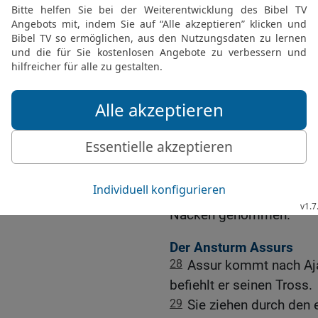
Ägypten geschah.
25
Denn es ist nur noch 
ein Ende haben, und mein
Verderben.
26
Alsdann wird der HER
schwingen wie beim Sch
wird seinen Stab, den er
Ägypten.
27
Zu der Zeit wird sein
sein Joch von deinem Ha
Nacken genommen.
Der Ansturm Assurs
28
Assur kommt nach Aja
befiehlt er seinen Tross.
29
Sie ziehen durch den