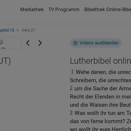
Mediathek
TV Programm
Bibelthek Online-Bibe
pitel 10
Vers 21
Videos ausblenden
UT)
Lutherbibel onli
1
Wehe denen, die unre
Schreibern, die unrechtes
2
um die Sache der Arm
Recht der Elenden in me
und die Waisen ihre Beu
3
Was wollt ihr tun am 
das von ferne kommt? Zu
wo wollt ihr eure Herrlic