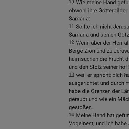
10
Wie meine Hand gefun
obwohl ihre Götterbilder
Samaria:
11
Sollte ich nicht Jerus
Samaria und seinen Götz
12
Wenn aber der Herr al
Berge Zion und zu Jerusa
heimsuchen die Frucht 
und den Stolz seiner hof
13
weil er spricht: »Ich 
ausgerichtet und durch m
habe die Grenzen der Lä
geraubt und wie ein Mäc
gestoßen.
14
Meine Hand hat gefun
Vogelnest, und ich habe