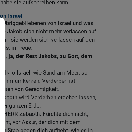
nabe sie aufschreiben kann.
on Israel
e Übriggebliebenen von Israel und was
 Jakob sich nicht mehr verlassen auf
ndern sie werden sich verlassen auf den
els, in Treue.
n, ja, der Rest Jakobs, zu Gott, dem
olk, o Israel, wie Sand am Meer, so
on ihm umkehren. Verderben ist
luten von Gerechtigkeit.
ebaoth wird Verderben ergehen lassen,
 der ganzen Erde.
r HERR Zebaoth: Fürchte dich nicht,
ohnt, vor Assur, der dich mit dem
en Stab gegen dich aufhebt, wie es in