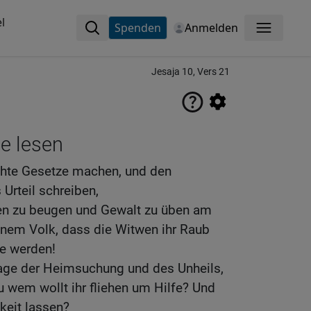
l
Spenden
Anmelden
Menü
Jesaja 10, Vers 21
ne lesen
chte Gesetze machen, und den
 Urteil schreiben,
en zu beugen und Gewalt zu üben am
inem Volk, dass die Witwen ihr Raub
te werden!
Tage der Heimsuchung und des Unheils,
 wem wollt ihr fliehen um Hilfe? Und
hkeit lassen?