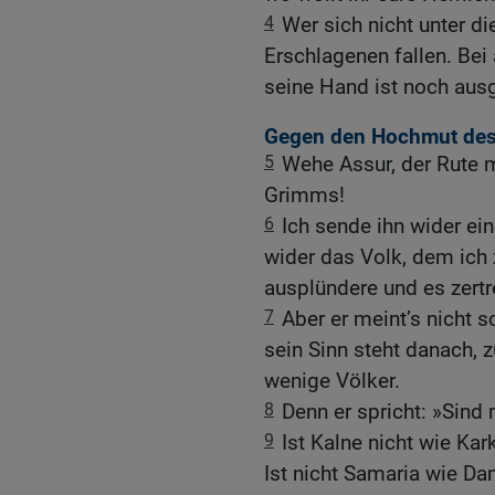
4
Wer sich nicht unter d
Erschlagenen fallen. Bei 
seine Hand ist noch aus
Gegen den Hochmut des
5
Wehe Assur, der Rute
Grimms!
6
Ich sende ihn wider ei
wider das Volk, dem ich 
ausplündere und es zertr
7
Aber er meint’s nicht s
sein Sinn steht danach, z
wenige Völker.
8
Denn er spricht: »Sind
9
Ist Kalne nicht wie Ka
Ist nicht Samaria wie D