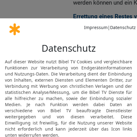
werden können und ein K
Errettung eines Restes v
20
Zu der Zeit werden di
entkommen ist vom Hause
den, der sie schlägt, so
HERRN, den Heiligen Isra
21
Ein Rest wird umkehre
Helden.
22
Denn wäre auch dein V
soll doch nur ein Rest v
beschlossen und bringt F
23
Denn Gott der HERR Z
wie beschlossen ist, auf
24
Darum spricht Gott de
mein Volk, das in Zion w
Stecken schlägt und sein