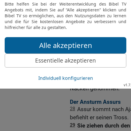
Ägypten geschah.
25
Denn es ist nur noch 
ein Ende haben, und mein
Verderben.
26
Alsdann wird der HER
schwingen wie beim Sch
wird seinen Stab, den er
Ägypten.
27
Zu der Zeit wird sein
sein Joch von deinem Ha
Nacken genommen.
Der Ansturm Assurs
28
Assur kommt nach Aja
befiehlt er seinen Tross.
29
Sie ziehen durch den