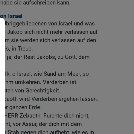
nabe sie aufschreiben kann.
on Israel
e Übriggebliebenen von Israel und was
 Jakob sich nicht mehr verlassen auf
ndern sie werden sich verlassen auf den
els, in Treue.
n, ja, der Rest Jakobs, zu Gott, dem
olk, o Israel, wie Sand am Meer, so
on ihm umkehren. Verderben ist
luten von Gerechtigkeit.
ebaoth wird Verderben ergehen lassen,
 der ganzen Erde.
r HERR Zebaoth: Fürchte dich nicht,
ohnt, vor Assur, der dich mit dem
en Stab gegen dich aufhebt, wie es in