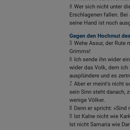
4
Wer sich nicht unter d
Erschlagenen fallen. Bei 
seine Hand ist noch aus
Gegen den Hochmut des
5
Wehe Assur, der Rute
Grimms!
6
Ich sende ihn wider ei
wider das Volk, dem ich 
ausplündere und es zertr
7
Aber er meint’s nicht s
sein Sinn steht danach, z
wenige Völker.
8
Denn er spricht: »Sind
9
Ist Kalne nicht wie Ka
Ist nicht Samaria wie D