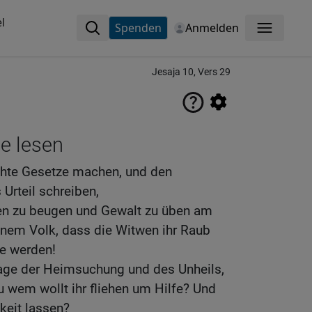
l
Spenden
Anmelden
Menü
Jesaja 10, Vers 29
ne lesen
chte Gesetze machen, und den
 Urteil schreiben,
en zu beugen und Gewalt zu üben am
inem Volk, dass die Witwen ihr Raub
te werden!
Tage der Heimsuchung und des Unheils,
 wem wollt ihr fliehen um Hilfe? Und
hkeit lassen?