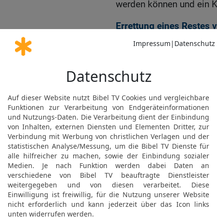
werden können und ein K
Errettung eines Restes v
20
Zu der Zeit werden di
entkommen ist vom Hause
den, der sie schlägt, so
HERRN, den Heiligen Isra
21
Ein Rest wird umkehre
Helden.
22
Denn wäre auch dein V
soll doch nur ein Rest v
beschlossen und bringt F
23
Denn Gott der HERR Z
wie beschlossen ist, auf
24
Darum spricht Gott de
mein Volk, das in Zion w
Stecken schlägt und sein