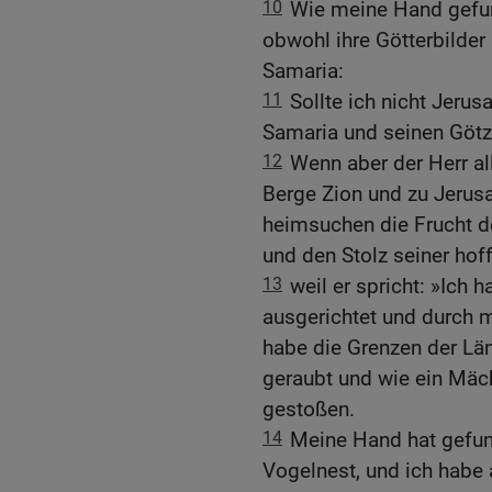
10
Wie meine Hand gefun
obwohl ihre Götterbilder
Samaria:
11
Sollte ich nicht Jerus
Samaria und seinen Götz
12
Wenn aber der Herr al
Berge Zion und zu Jerusa
heimsuchen die Frucht 
und den Stolz seiner hof
13
weil er spricht: »Ich 
ausgerichtet und durch m
habe die Grenzen der Lä
geraubt und wie ein Mäc
gestoßen.
14
Meine Hand hat gefun
Vogelnest, und ich habe