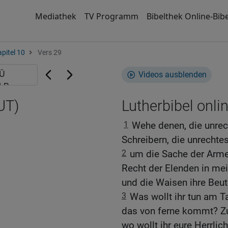
Mediathek
TV Programm
Bibelthek Online-Bibe
pitel 10
Vers 29
Videos ausblenden
UT)
Lutherbibel onli
1
Wehe denen, die unre
Schreibern, die unrechtes
2
um die Sache der Arm
Recht der Elenden in me
und die Waisen ihre Beu
3
Was wollt ihr tun am 
das von ferne kommt? Zu
wo wollt ihr eure Herrlic