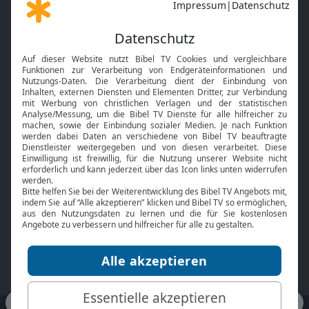
Gott und Bibel erklärt
Newsletter
Feiertage
Mobile App
Interviews
Kids App
Neuigkeiten
Smart TV
HbbTV
Bibelthek Online-Bibel
Nächster Gottesdienst
Bibel TV
Service
Über uns
Kontakt
Jobs
TV-Empfang
Presse
FAQ
Mediadaten