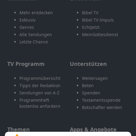
Mehr entdecken
Bibel TV
Exklusiv
Bibel TV Impuls
Genres
EchtJetzt
Alle Sendungen
MeinGottesdienst
Letzte Chance
TV Programm
Unterstützen
Programmübersicht
Weitersagen
Tipps der Redaktion
Beten
Sendungen von A-Z
Spenden
Programmheft
Testamentsspende
kostenlos anfordern
Botschafter werden
Themen
Apps & Angebote