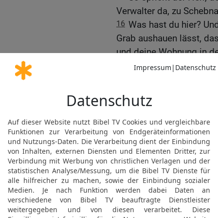
Verwalter da, zu Schebna
16
Was hast du hier? Und 
Grab aushauen lässt, da
und deine Wohnung in de
17
Siehe, der HERR wird 
niederwirft, und wird di
18
und dich zum Knäuel
eine Kugel in ein weites 
deine kostbaren Wagen 
deines Herrn!
19
Und ich will dich aus 
deinem Amt stoßen.
20
Und zu der Zeit will i
Sohn Hilkijas,
21
und will ihm dein Amt
Gürtel gürten und deine 