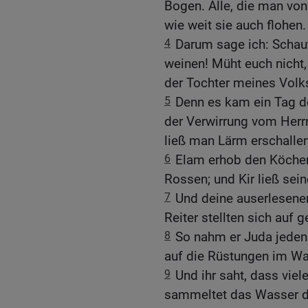
Bogen. Alle, die man von
wie weit sie auch flohen.
4
Darum sage ich: Schaut
weinen! Müht euch nicht,
der Tochter meines Volk
5
Denn es kam ein Tag d
der Verwirrung vom Her
ließ man Lärm erschallen
6
Elam erhob den Köcher
Rossen; und Kir ließ sein
7
Und deine auserlesenen
Reiter stellten sich auf 
8
So nahm er Juda jeden 
auf die Rüstungen im Wa
9
Und ihr saht, dass viel
sammeltet das Wasser d