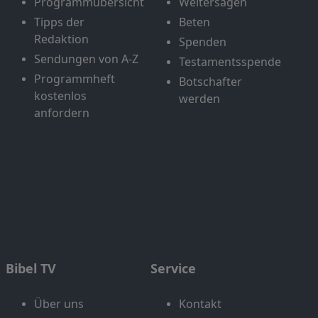
Programmübersicht
Weitersagen
Tipps der
Beten
Redaktion
Spenden
Sendungen von A-Z
Testamentsspende
Programmheft
Botschafter
kostenlos
werden
anfordern
Bibel TV
Service
Über uns
Kontakt