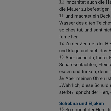
10
Ihr zähltet auch die 
die Mauer zu befestigen,
11
und machtet ein Beck
Wasser des alten Teiches
solches tut, und saht nic
ferne her.
12
Zu der Zeit rief der 
und klage und sich das 
13
Aber siehe da, lauter
Schafeschlachten, Fleis
essen und trinken, denn 
14
Aber meinen Ohren is
»Wahrlich, diese Schuld s
sterbt«, spricht der Herr
Schebna und Eljakim
15
So spricht der Herr, 