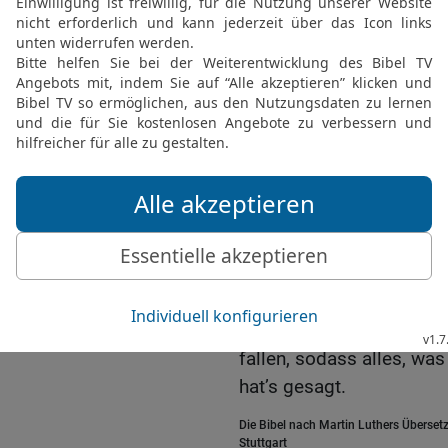
Vater sei für die, die i
Juda.
22
Und ich will die Schl
Schulter legen, dass er 
zuschließe und niemand 
23
Und ich will ihn als N
und er soll einen Ehrenp
24
An ihn wird man häng
Vaterhauses, Kind und Ki
Trinkgefäße und allerlei 
25
Zu der Zeit, spricht 
nachgeben, der am festen
fallen, sodass alles, was
hat’s gesagt.
Die Bibel nach Martin Luthers Übersetz
Stuttgart