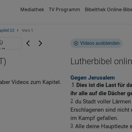
Mediathek
TV Programm
Bibelthek Online-Bibe
pitel 22
Vers 1
Videos ausblenden
T)
Lutherbibel onli
Gegen Jerusalem
aber Videos zum Kapitel.
1
Dies ist die Last für 
ihr alle auf die Dächer g
2
du Stadt voller Lärmen
Erschlagenen sind nicht
im Kampf gefallen.
3
Alle deine Hauptleute 