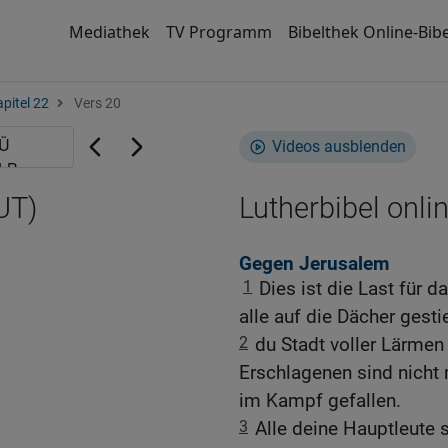
Mediathek
TV Programm
Bibelthek Online-Bibe
pitel 22
Vers 20
Videos ausblenden
UT)
Lutherbibel onli
Gegen Jerusalem
1
Dies ist die Last für d
alle auf die Dächer gesti
2
du Stadt voller Lärmen
Erschlagenen sind nicht
im Kampf gefallen.
3
Alle deine Hauptleute 