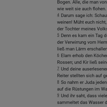
Bogen. Alle, die man von
wie weit sie auch flohen.
4
Darum sage ich: Schaut
weinen! Müht euch nicht,
der Tochter meines Volk
5
Denn es kam ein Tag d
der Verwirrung vom Her
ließ man Lärm erschallen
6
Elam erhob den Köcher
Rossen; und Kir ließ sein
7
Und deine auserlesenen
Reiter stellten sich auf 
8
So nahm er Juda jeden 
auf die Rüstungen im Wa
9
Und ihr saht, dass viel
sammeltet das Wasser d