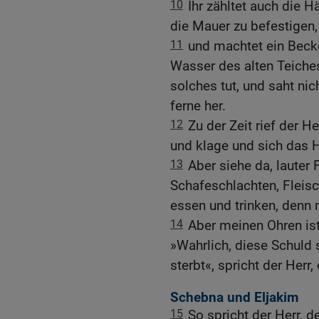
10
Ihr zähltet auch die 
die Mauer zu befestigen,
11
und machtet ein Beck
Wasser des alten Teiches
solches tut, und saht nic
ferne her.
12
Zu der Zeit rief der 
und klage und sich das 
13
Aber siehe da, lauter
Schafeschlachten, Fleis
essen und trinken, denn 
14
Aber meinen Ohren is
»Wahrlich, diese Schuld s
sterbt«, spricht der Herr
Schebna und Eljakim
15
So spricht der Herr, 