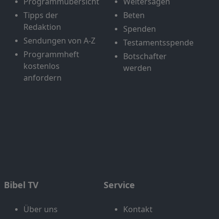
Programmübersicht
Weitersagen
Tipps der
Beten
Redaktion
Spenden
Sendungen von A-Z
Testamentsspende
Programmheft
Botschafter
kostenlos
werden
anfordern
Bibel TV
Service
Über uns
Kontakt