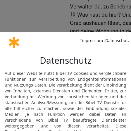
Verwalter da, zu Schebna
16
Was hast du hier? Und 
Grab aushauen lässt, da
und deine Wohnung in de
17
Siehe, der HERR wird 
niederwirft, und wird di
18
und dich zum Knäuel
eine Kugel in ein weites 
deine kostbaren Wagen 
deines Herrn!
19
Und ich will dich aus 
deinem Amt stoßen.
20
Und zu der Zeit will 
Sohn Hilkijas,
21
und will ihm dein Amt
Gürtel gürten und deine 