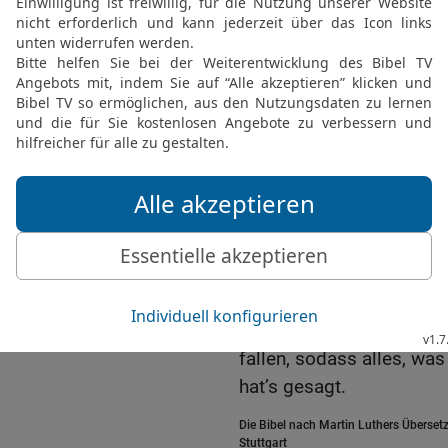
Vater sei für die, die i
Juda.
22
Und ich will die Schl
Schulter legen, dass er 
zuschließe und niemand 
23
Und ich will ihn als N
und er soll einen Ehrenp
24
An ihn wird man häng
Vaterhauses, Kind und Ki
Trinkgefäße und allerlei 
25
Zu der Zeit, spricht 
nachgeben, der am festen
fallen, sodass alles, was
hat’s gesagt.
Die Bibel nach Martin Luthers Übersetz
Stuttgart