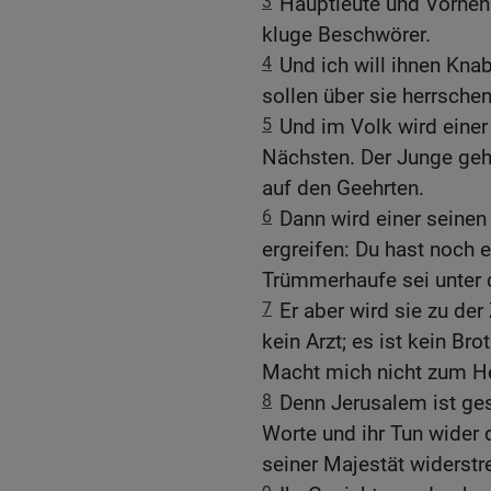
3
Hauptleute und Vorneh
kluge Beschwörer.
4
Und ich will ihnen Kna
sollen über sie herrschen
5
Und im Volk wird einer
Nächsten. Der Junge geht
auf den Geehrten.
6
Dann wird einer seinen
ergreifen: Du hast noch e
Trümmerhaufe sei unter 
7
Er aber wird sie zu de
kein Arzt; es ist kein B
Macht mich nicht zum He
8
Denn Jerusalem ist gest
Worte und ihr Tun wider
seiner Majestät widerstr