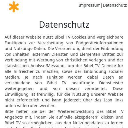
der Elenden?, spricht Go
16
Und der HERR sprach: 
gehen mit aufgerecktem H
daher und tänzeln und k
Füßen,
17
deshalb wird der Herr
machen, und der HERR wi
18
Zu der Zeit wird der
wegnehmen und die Stirn
19
die Ohrringe, die Arms
20
die Hauben, die Fußke
die Amulette,
21
die Fingerringe, die N
22
die Feierkleider, die 
23
die Spiegel, die Hemd
24
Und es wird Gestank s