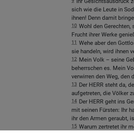
9
Ihr Gesichtsausdruck z
sich wie die Leute in So
ihnen! Denn damit bringe
10
Wohl den Gerechten, s
Frucht ihrer Werke genie
11
Wehe aber den Gottlos
sie handeln, wird ihnen v
12
Mein Volk – seine Geb
beherrschen es. Mein Vol
verwirren den Weg, den d
13
Der HERR steht da, den
aufgetreten, die Völker zu
14
Der HERR geht ins Ger
mit seinen Fürsten: Ihr
ihr den Armen geraubt, i
15
Warum zertretet ihr m