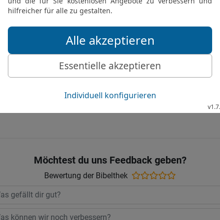
statt eines Gürtels und e
statt des Prachtgewandes
25
Deine Männer werden 
Krieger im Kampf.
26
Und Zions Tore werden
und einsam auf der Erde 
Die Bibel nach Martin Luthers Übersetz
Stuttgart
Möchtest du uns Feedback geben?
Bewertung der Bibelthek