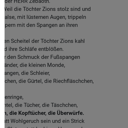
tt, der HERR Zebaoth.
Weil die Töchter Zions stolz sind und
alse, mit lüsternen Augen, trippeln
limpern mit den Spangen an ihren
 den Scheitel der Töchter Zions kahl
rd ihre Schläfe entblößen.
 Herr den Schmuck der Fußspangen
bänder, die kleinen Monde,
pangen, die Schleier,
ttchen, die Gürtel, die Riechfläschchen,
asenringe,
Mäntel, die Tücher, die Täschchen,
en, die Kopftücher, die Überwürfe.
tatt Wohlgeruch sein und ein Strick