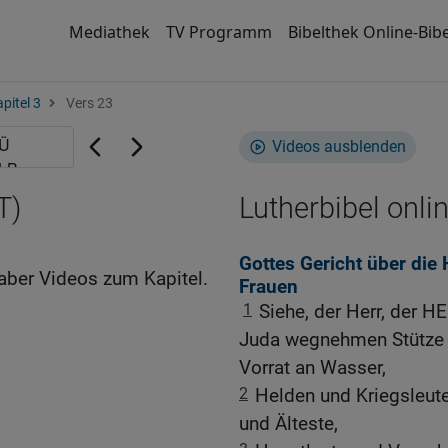
Mediathek
TV Programm
Bibelthek Online-Bibe
pitel 3
Vers 23
Videos ausblenden
T)
Lutherbibel onli
Gottes Gericht über die
aber Videos zum Kapitel.
Frauen
1
Siehe, der Herr, der 
Juda wegnehmen Stütze un
Vorrat an Wasser,
2
Helden und Kriegsleute
und Älteste,