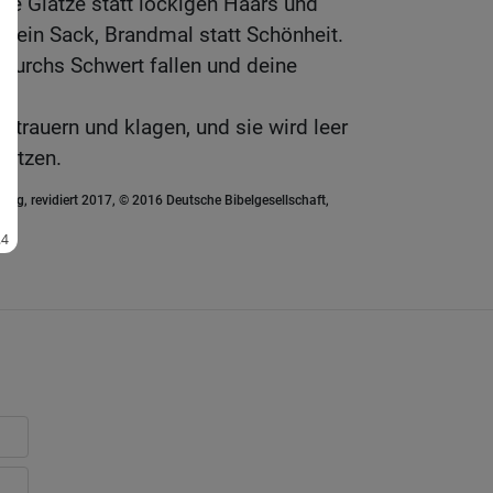
ine Glatze statt lockigen Haars und
 ein Sack, Brandmal statt Schönheit.
durchs Schwert fallen und deine
 trauern und klagen, und sie wird leer
sitzen.
ung, revidiert 2017, © 2016 Deutsche Bibelgesellschaft,