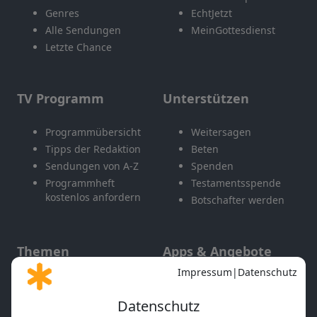
Genres
EchtJetzt
Alle Sendungen
MeinGottesdienst
Letzte Chance
TV Programm
Unterstützen
Programmübersicht
Weitersagen
Tipps der Redaktion
Beten
Sendungen von A-Z
Spenden
Programmheft
Testamentsspende
kostenlos anfordern
Botschafter werden
Themen
Apps & Angebote
Gott und Bibel erklärt
Newsletter
Feiertage
Mobile App