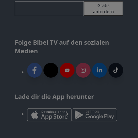
Gratis
anfordern
Folge Bibel TV auf den sozialen
Medien
Lade dir die App herunter