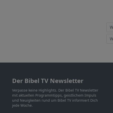
Der Bibel TV Newsletter
Verpasse keine Highlights. Der Bibel TV Newsletter
mit aktuellen Programmtipps, geistlichem Impuls
und Neuigkeiten rund um Bibel TV informiert Dich
jede Woche.