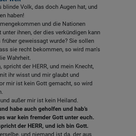
as blinde Volk, das doch Augen hat, und
ren haben!
ammengekommen und die Nationen
 unter ihnen, der dies verkündigen kann
 früher geweissagt wurde? Sie sollen
dass sie recht bekommen, so wird man’s
die Wahrheit.
, spricht der HERR, und mein Knecht,
mit ihr wisst und mir glaubt und
Vor mir ist kein Gott gemacht, so wird
n.
 und außer mir ist kein Heiland.
 und habe auch geholfen und hab’s
es war kein fremder Gott unter euch.
pricht der HERR, und ich bin Gott.
derselbe, und niemand ist da, der aus