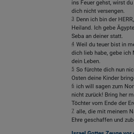
ins Feuer gehst, wirst d
dich nicht versengen.
3
Denn ich bin der HERR, 
Heiland. Ich gebe Ägypte
Seba an deiner statt.
4
Weil du teuer bist in m
dich lieb habe, gebe ich
dein Leben.
5
So fürchte dich nun nich
Osten deine Kinder brin
6
ich will sagen zum Nor
nicht zurück! Bring her 
Töchter vom Ende der Er
7
alle, die mit meinem N
Ehre geschaffen und zub
Israel Gottes Zeuge vor 