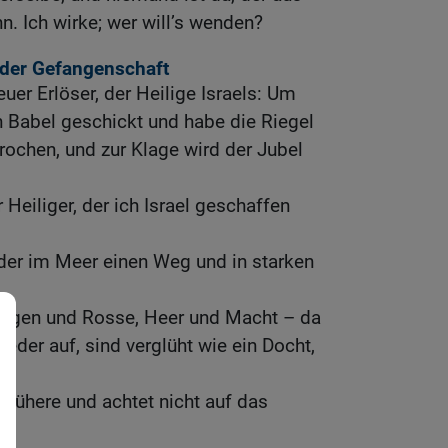
n. Ich wirke; wer will’s wenden?
s der Gefangenschaft
uer Erlöser, der Heilige Israels: Um
h Babel geschickt und habe die Riegel
ochen, und zur Klage wird der Jubel
 Heiliger, der ich Israel geschaffen
der im Meer einen Weg und in starken
Wagen und Rosse, Heer und Macht – da
wieder auf, sind verglüht wie ein Docht,
Frühere und achtet nicht auf das