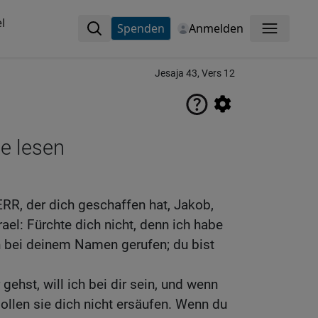
l
Spenden
Anmelden
Menü
Jesaja 43, Vers 12
ne lesen
ERR, der dich geschaffen hat, Jakob,
ael: Fürchte dich nicht, denn ich habe
ch bei deinem Namen gerufen; du bist
ehst, will ich bei dir sein, und wenn
ollen sie dich nicht ersäufen. Wenn du