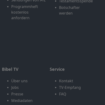
Testamentsspende
Programmheft
Botschafter
kostenlos
werden
anfordern
Bibel TV
Service
Über uns
Kontakt
Jobs
TV-Empfang
Presse
FAQ
Mediadaten