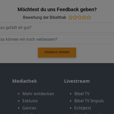
Möchtest du uns Feedback geben?
Bewertung der Bibelthek
FEEDBACK SENDEN
Mediathek
Livestream
Mehr entdecken
Bibel TV
Exklusiv
Bibel TV Impuls
Genres
EchtJetzt