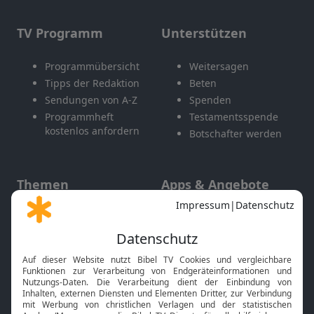
TV Programm
Unterstützen
Programmübersicht
Weitersagen
Tipps der Redaktion
Beten
Sendungen von A-Z
Spenden
Programmheft
Testamentsspende
kostenlos anfordern
Botschafter werden
Themen
Apps & Angebote
Gott und Bibel erklärt
Newsletter
Feiertage
Mobile App
Interviews
Kids App
Neuigkeiten
Smart TV
HbbTV
Bibelthek Online-Bibel