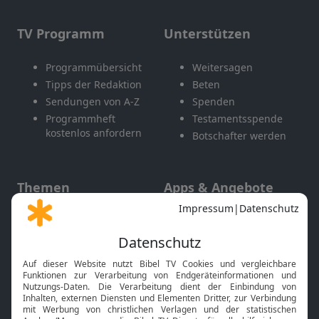
TV Programm
Unterstützen
Programmübersicht
Weitersagen
Tipps der Redaktion
Beten
Sendungen von A-Z
Spenden
Programmheft
Testamentsspende
kostenlos anfordern
Botschafter werden
Themen
Apps & Angebote
Gott und Bibel erklärt
Newsletter
Feiertage
Mobile App
Interviews
Kids App
Neuigkeiten
Smart TV
HbbTV
Bibelthek Online-Bibel