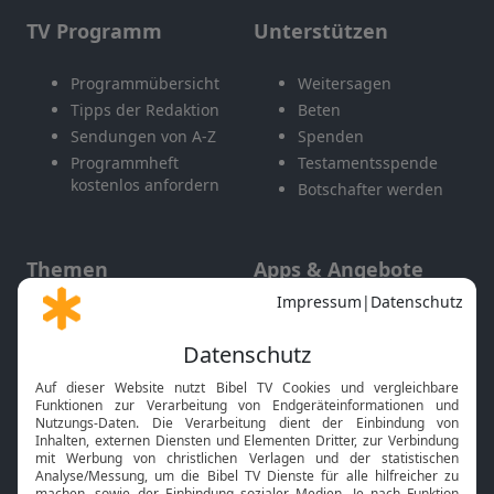
TV Programm
Unterstützen
Programmübersicht
Weitersagen
Tipps der Redaktion
Beten
Sendungen von A-Z
Spenden
Programmheft
Testamentsspende
kostenlos anfordern
Botschafter werden
Themen
Apps & Angebote
Gott und Bibel erklärt
Newsletter
Feiertage
Mobile App
Interviews
Kids App
Neuigkeiten
Smart TV
HbbTV
Bibelthek Online-Bibel
Nächster Gottesdienst