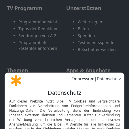
TV Programm
Unterstützen
Programmübersicht
Weitersagen
Tipps der Redaktion
Beten
Sendungen von A-Z
Spenden
Programmheft
Testamentsspende
kostenlos anfordern
Botschafter werden
Themen
Apps & Angebote
Gott und Bibel erklärt
Newsletter
Feiertage
Mobile App
Interviews
Kids App
Neuigkeiten
Smart TV
HbbTV
Bibelthek Online-Bibel
Nächster Gottesdienst