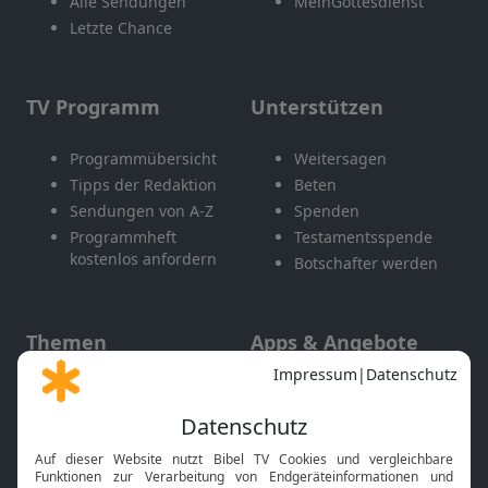
Alle Sendungen
MeinGottesdienst
Letzte Chance
TV Programm
Unterstützen
Programmübersicht
Weitersagen
Tipps der Redaktion
Beten
Sendungen von A-Z
Spenden
Programmheft
Testamentsspende
kostenlos anfordern
Botschafter werden
Themen
Apps & Angebote
Gott und Bibel erklärt
Newsletter
Feiertage
Mobile App
Interviews
Kids App
Neuigkeiten
Smart TV