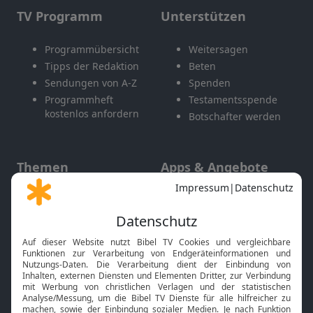
TV Programm
Unterstützen
Programmübersicht
Weitersagen
Tipps der Redaktion
Beten
Sendungen von A-Z
Spenden
Programmheft
Testamentsspende
kostenlos anfordern
Botschafter werden
Themen
Apps & Angebote
Gott und Bibel erklärt
Newsletter
Feiertage
Mobile App
Interviews
Kids App
Neuigkeiten
Smart TV
HbbTV
Bibelthek Online-Bibel
Nächster Gottesdienst