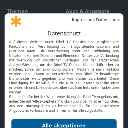
Themen
Apps & Angebote
Gott und Bibel erklärt
Newsletter
Feiertage
Mobile App
Interviews
Kids App
Neuigkeiten
Smart TV
HbbTV
Bibelthek Online-Bibel
Nächster Gottesdienst
Bibel TV
Service
Über uns
Kontakt
Jobs
TV-Empfang
Presse
FAQ
Mediadaten