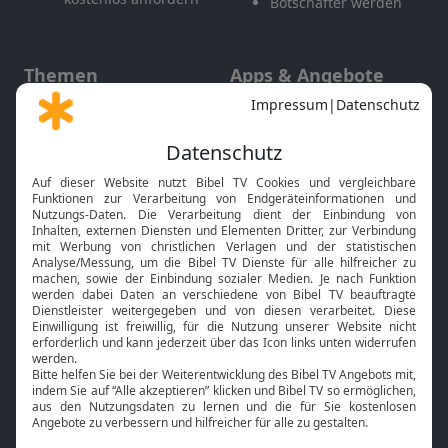
Botschafter werden
Themen
Apps & Angebote
Gott und Bibel erklärt
Newsletter
Feiertage
Mobile App
Interviews
Kids App
Neuigkeiten
Smart TV
HbbTV
Bibelthek Online-Bibel
Nächster Gottesdienst
Bibel TV
Service
Über uns
Kontakt
Jobs
TV-Empfang
Presse
FAQ