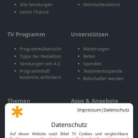
Alle Sendungen
MeinGottesdienst
Letzte Chance
TV Programm
Unterstützen
Programmübersicht
Weitersagen
Tipps der Redaktion
Beten
Sendungen von A-Z
Spenden
Programmheft
Testamentsspende
kostenlos anfordern
Botschafter werden
Themen
Apps & Angebote
Gott und Bibel erklärt
Newsletter
Feiertage
Mobile App
Interviews
Kids App
Neuigkeiten
Smart TV