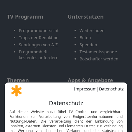
TV Programm
Unterstützen
Programmübersicht
Weitersagen
Tipps der Redaktion
Beten
Sendungen von A-Z
Spenden
Programmheft
Testamentsspende
kostenlos anfordern
Botschafter werden
Themen
Apps & Angebote
Gott und Bibel erklärt
Newsletter
Feiertage
Mobile App
Interviews
Kids App
Neuigkeiten
Smart TV
HbbTV
Bibelthek Online-Bibel