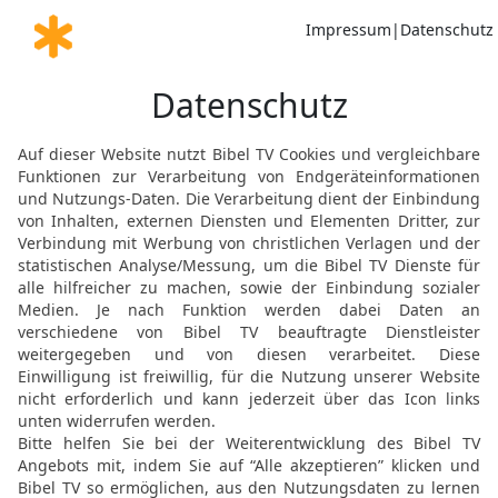
Wüste geworden, Jerusale
10
Das Haus unsrer Heili
unsre Väter gelobt haben,
wir Schönes hatten, ist
11
HERR, willst du bei 
uns so sehr niederschla
Die Bibel nach Martin Luthers Übersetz
Stuttgart
Möchtest du uns Feedback geben?
Bewertung der Bibelthek