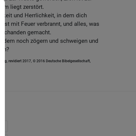
m liegt zerstört.
gkeit und Herrlichkeit, in dem dich
 ist mit Feuer verbrannt, und alles, was
 zuschanden gemacht.
alledem noch zögern und schweigen und
gen?
ung, revidiert 2017, © 2016 Deutsche Bibelgesellschaft,