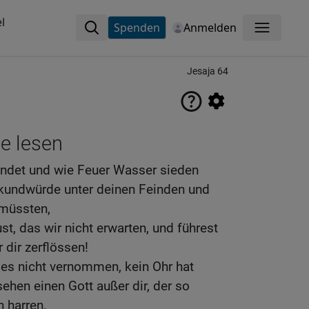
l
Spenden
Anmelden
Menü
Jesaja 64
ne lesen
ündet und wie Feuer Wasser sieden
kundwürde unter deinen Feinden und
n müssten,
t, das wir nicht erwarten, und führest
 dir zerflössen!
 es nicht vernommen, kein Ohr hat
ehen einen Gott außer dir, der so
n harren.