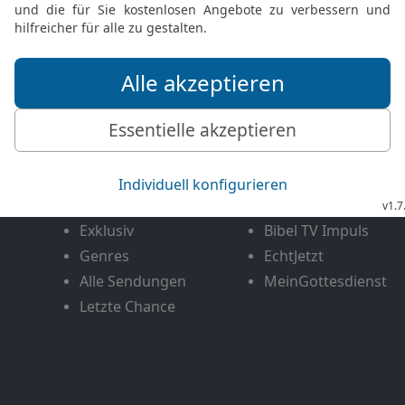
FEEDBACK SENDEN
Mediathek
Livestream
Mehr entdecken
Bibel TV
Exklusiv
Bibel TV Impuls
Genres
EchtJetzt
Alle Sendungen
MeinGottesdienst
Letzte Chance