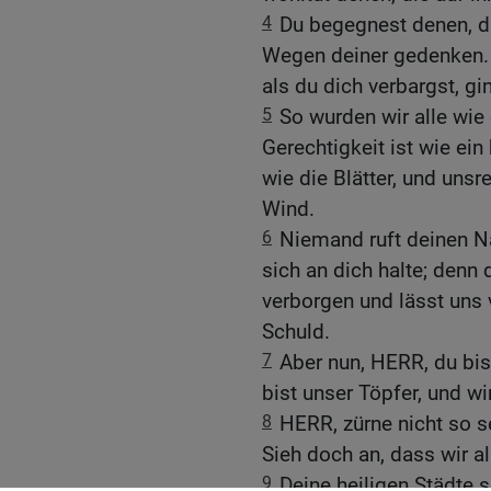
4
Du begegnest denen, di
Wegen deiner gedenken. S
als du dich verbargst, gin
5
So wurden wir alle wie 
Gerechtigkeit ist wie ein
wie die Blätter, und uns
Wind.
6
Niemand ruft deinen N
sich an dich halte; denn
verborgen und lässt uns 
Schuld.
7
Aber nun, HERR, du bis
bist unser Töpfer, und wi
8
HERR, zürne nicht so s
Sieh doch an, dass wir al
9
Deine heiligen Städte 