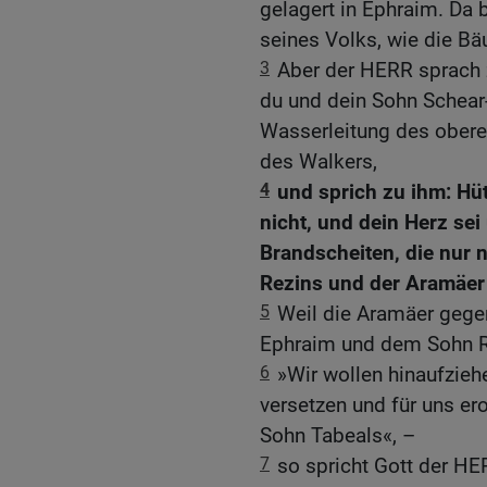
gelagert in Ephraim. Da
seines Volks, wie die 
3
Aber der HERR sprach 
du und dein Sohn Schear
Wasserleitung des obere
des Walkers,
4
und sprich zu ihm: Hüte
nicht, und dein Herz sei
Brandscheiten, die nur
Rezins und der Aramäer
5
Weil die Aramäer gege
Ephraim und dem Sohn R
6
»Wir wollen hinaufzieh
versetzen und für uns e
Sohn Tabeals«, –
7
so spricht Gott der HE