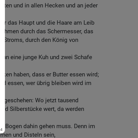
üften und in allen Hecken und an jeder
Herr das Haupt und die Haare am Leib
bnehmen durch das Schermesser, das
es Stroms, durch den König von
Mann eine junge Kuh und zwei Schafe
elken haben, dass er Butter essen wird;
rd essen, wer übrig bleiben wird im
it geschehen: Wo jetzt tausend
end Silberstücke wert, da werden
nd Bogen dahin gehen muss. Denn im
nen und Disteln sein,