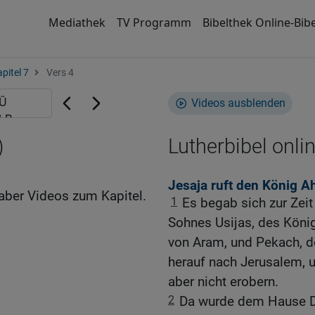
Mediathek
TV Programm
Bibelthek Online-Bibe
pitel 7
Vers 4
Videos ausblenden
)
Lutherbibel onli
Jesaja ruft den König 
aber Videos zum Kapitel.
1
Es begab sich zur Zei
Sohnes Usijas, des König
von Aram, und Pekach, de
herauf nach Jerusalem, 
aber nicht erobern.
2
Da wurde dem Hause D