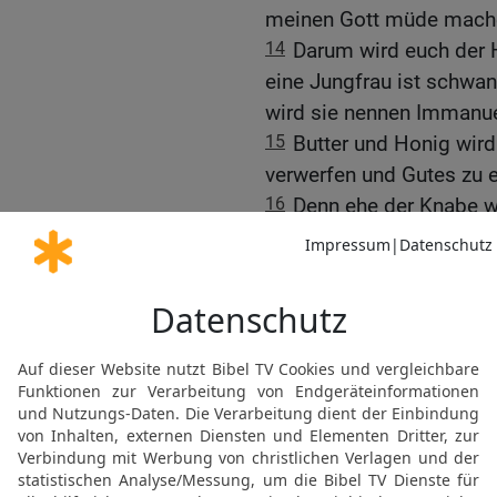
meinen Gott müde mach
14
Darum wird euch der H
eine Jungfrau ist schwa
wird sie nennen Immanue
15
Butter und Honig wird
verwerfen und Gutes zu 
16
Denn ehe der Knabe w
erwählen, wird das Land 
dir graut.
17
Der HERR wird über di
Vaters Haus Tage komme
sind seit der Zeit, da E
durch den König von Ass
18
Zu der Zeit wird der 
der Ströme Ägyptens und
19
dass sie kommen und s