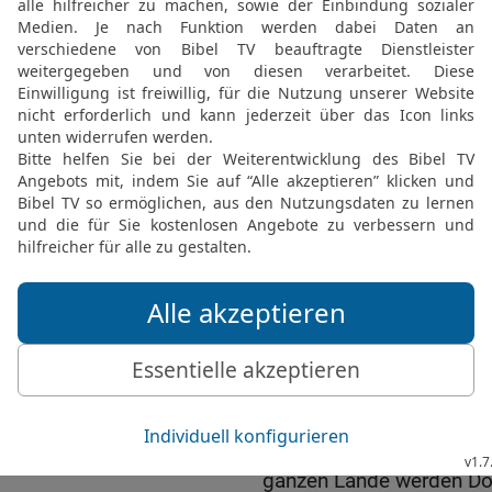
Tälern und in den Steinkl
Tränke.
20
Zu der Zeit wird der 
scheren und den Bart a
gedungen ist jenseits d
Assyrien.
21
Zu der Zeit wird ein 
aufziehen
22
und wird so viel zu m
denn Butter und Honig wi
Lande.
23
Und es wird zu der Ze
Weinstöcke stehen, taus
Dornen und Disteln sein,
24
dass man mit Pfeil u
ganzen Lande werden Dor