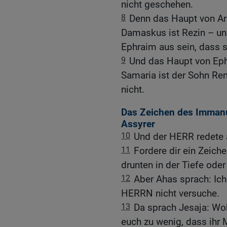
nicht geschehen.
8
Denn das Haupt von A
Damaskus ist Rezin – und
Ephraim aus sein, dass s
9
Und das Haupt von Eph
Samaria ist der Sohn Rema
nicht.
Das Zeichen des Immanue
Assyrer
10
Und der HERR redete 
11
Fordere dir ein Zeic
drunten in der Tiefe ode
12
Aber Ahas sprach: Ich 
HERRN nicht versuche.
13
Da sprach Jesaja: Woh
euch zu wenig, dass ihr