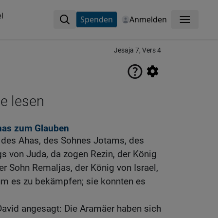
l
Spenden
Anmelden
Menü
Jesaja 7, Vers 4
ne lesen
Ahas zum Glauben
t des Ahas, des Sohnes Jotams, des
s von Juda, da zogen Rezin, der König
r Sohn Remaljas, der König von Israel,
um es zu bekämpfen; sie konnten es
avid angesagt: Die Aramäer haben sich