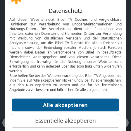
Gott und Bibel erklärt
Newsletter
Feiertage
Mobile App
Interviews
Kids App
Neuigkeiten
Smart TV
HbbTV
Bibelthek Online-Bibel
Nächster Gottesdienst
Bibel TV
Service
Über uns
Kontakt
Jobs
TV-Empfang
Presse
FAQ
Mediadaten
bibeltv.de:
Impressum
Datenschutz