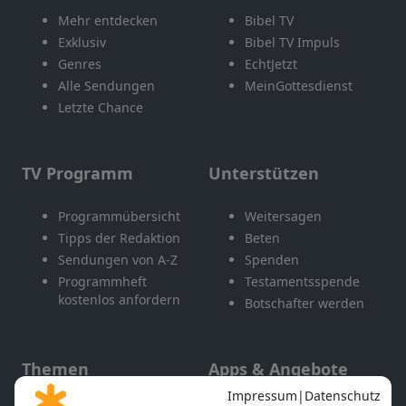
Mehr entdecken
Bibel TV
Exklusiv
Bibel TV Impuls
Genres
EchtJetzt
Alle Sendungen
MeinGottesdienst
Letzte Chance
TV Programm
Unterstützen
Programmübersicht
Weitersagen
Tipps der Redaktion
Beten
Sendungen von A-Z
Spenden
Programmheft
Testamentsspende
kostenlos anfordern
Botschafter werden
Themen
Apps & Angebote