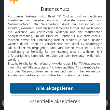
Gott und Bibel erklärt
Newsletter
Feiertage
Mobile App
Interviews
Kids App
Neuigkeiten
Smart TV
HbbTV
Bibelthek Online-Bibel
Nächster Gottesdienst
Bibel TV
Service
Über uns
Kontakt
Jobs
TV-Empfang
Presse
FAQ
Mediadaten
bibeltv.de:
Impressum
Datenschutz