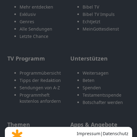
Mehr entdecken
Bibel TV
Exklusiv
Bibel TV Impuls
Genres
EchtJetzt
Alle Sendungen
MeinGottesdienst
Letzte Chance
TV Programm
Unterstützen
Programmübersicht
Weitersagen
Tipps der Redaktion
Beten
Sendungen von A-Z
Spenden
Programmheft
Testamentsspende
kostenlos anfordern
Botschafter werden
Themen
Apps & Angebote