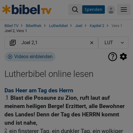
Spenden
Me
Bibel TV
Bibelthek
Lutherbibel
Joel
Kapitel 2
Vers 1
Joel 2, Vers 1
Videos einblenden
Lutherbibel online lesen
Das Heer am Tag des Herrn
1
Blast die Posaune zu Zion, ruft laut auf
meinem heiligen Berge! Erzittert, alle Bewohner
des Landes! Denn der Tag des HERRN kommt
und ist nahe,
2
ein finsterer Tag, ein dunkler Tag, ein wolkiger