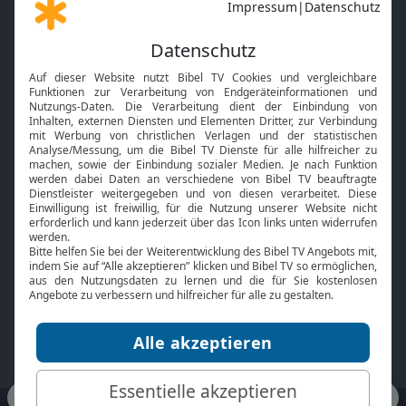
Gott und Bibel erklärt
Newsletter
Feiertage
Mobile App
Interviews
Kids App
Neuigkeiten
Smart TV
HbbTV
Bibelthek Online-Bibel
Nächster Gottesdienst
Bibel TV
Service
Über uns
Kontakt
Jobs
TV-Empfang
Presse
FAQ
Mediadaten