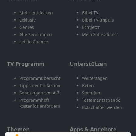
Mehr entdecken
Bibel TV
Exklusiv
Bibel TV Impuls
Genres
EchtJetzt
Alle Sendungen
MeinGottesdienst
Letzte Chance
TV Programm
Unterstützen
Programmübersicht
Weitersagen
Tipps der Redaktion
Beten
Sendungen von A-Z
Spenden
Programmheft
Testamentsspende
kostenlos anfordern
Botschafter werden
Themen
Apps & Angebote