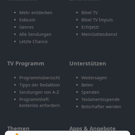
Mehr entdecken
Bibel TV
Exklusiv
Bibel TV Impuls
Genres
EchtJetzt
Alle Sendungen
MeinGottesdienst
Letzte Chance
TV Programm
Unterstützen
Programmübersicht
Weitersagen
Tipps der Redaktion
Beten
Sendungen von A-Z
Spenden
Programmheft
Testamentsspende
kostenlos anfordern
Botschafter werden
Themen
Apps & Angebote