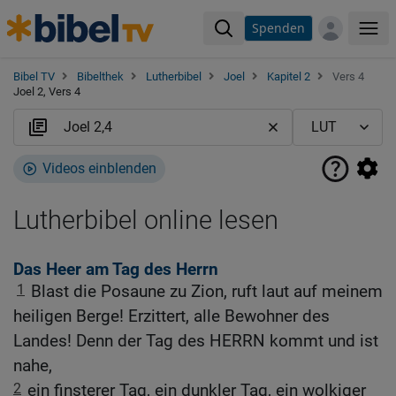
Spenden
Me
Bibel TV
Bibelthek
Lutherbibel
Joel
Kapitel 2
Vers 4
Joel 2, Vers 4
Videos einblenden
Lutherbibel online lesen
Das Heer am Tag des Herrn
1
Blast die Posaune zu Zion, ruft laut auf meinem
heiligen Berge! Erzittert, alle Bewohner des
Landes! Denn der Tag des HERRN kommt und ist
nahe,
2
ein finsterer Tag, ein dunkler Tag, ein wolkiger