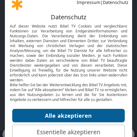
Gott und Bibel erklärt
Newsletter
Feiertage
Mobile App
Interviews
Kids App
Neuigkeiten
Smart TV
HbbTV
Bibelthek Online-Bibel
Nächster Gottesdienst
Bibel TV
Service
Über uns
Kontakt
Jobs
TV-Empfang
Presse
FAQ
Mediadaten