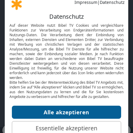
Gott und Bibel erklärt
Newsletter
Feiertage
Mobile App
Interviews
Kids App
Neuigkeiten
Smart TV
HbbTV
Bibelthek Online-Bibel
Nächster Gottesdienst
Bibel TV
Service
Über uns
Kontakt
Jobs
TV-Empfang
Presse
FAQ
Mediadaten