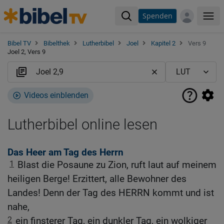
Spenden
Me
Bibel TV
Bibelthek
Lutherbibel
Joel
Kapitel 2
Vers 9
Joel 2, Vers 9
Videos einblenden
Lutherbibel online lesen
Das Heer am Tag des Herrn
1
Blast die Posaune zu Zion, ruft laut auf meinem
heiligen Berge! Erzittert, alle Bewohner des
Landes! Denn der Tag des HERRN kommt und ist
nahe,
2
ein finsterer Tag, ein dunkler Tag, ein wolkiger