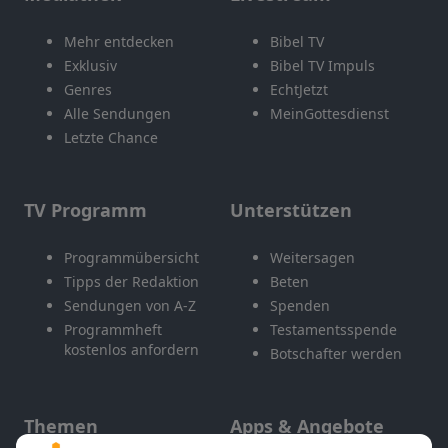
Mehr entdecken
Bibel TV
Exklusiv
Bibel TV Impuls
Genres
EchtJetzt
Alle Sendungen
MeinGottesdienst
Letzte Chance
TV Programm
Unterstützen
Programmübersicht
Weitersagen
Tipps der Redaktion
Beten
Sendungen von A-Z
Spenden
Programmheft
Testamentsspende
kostenlos anfordern
Botschafter werden
Themen
Apps & Angebote