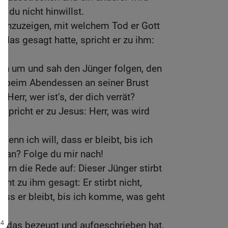
o du nicht hinwillst.
 anzuzeigen, mit welchem Tod er Gott
 das gesagt hatte, spricht er zu ihm:
ich um und sah den Jünger folgen, den
ch beim Abendessen an seiner Brust
Herr, wer ist’s, der dich verrät?
 spricht er zu Jesus: Herr, was wird
Wenn ich will, dass er bleibt, bis ich
 an? Folge du mir nach!
ern die Rede auf: Dieser Jünger stirbt
cht zu ihm gesagt: Er stirbt nicht,
dass er bleibt, bis ich komme, was geht
der das bezeugt und aufgeschrieben hat,