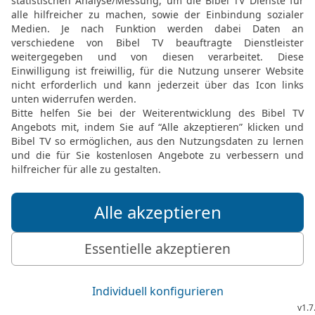
dich gürten und führen, w
19
Das sagte er aber, um
preisen würde. Und als er
Folge mir nach!
20
Petrus aber wandte s
Jesus lieb hatte, der au
gelegen und gesagt hatte: 
21
Als Petrus diesen sah,
aber mit diesem?
22
Jesus spricht zu ihm: 
komme, was geht es dich
23
Da kam unter den Brüd
nicht. Aber Jesus hatte ni
sondern: Wenn ich will, 
es dich an?
24
Dies ist der Jünger, 