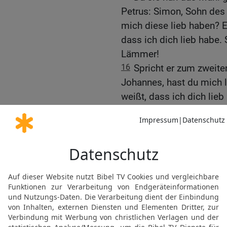
Petrus: Simon, Sohn des 
mich diese lieb haben? Er
dass ich dich lieb habe.
Lämmer!
16
Spricht er zum zweit
Johannes, hast du mich li
weißt, dass ich dich lie
meine Schafe!
17
Spricht er zum dritte
Johannes, hast du mich l
dritten Mal zu ihm sagte
Herr, du weißt alle Dinge
Spricht Jesus zu ihm: W
18
Wahrlich, wahrlich, ic
du dich selbst und gingst
bist, wirst du deine Hän