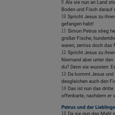
9
Als sie nun an Land st
Boden und Fisch darauf 
10
Spricht Jesus zu ihnen
gefangen habt!
11
Simon Petrus stieg he
großer Fische, hundertdr
waren, zerriss doch das 
12
Spricht Jesus zu ihne
Niemand aber unter den J
du? Denn sie wussten: Es 
13
Da kommt Jesus und n
desgleichen auch den Fi
14
Das ist nun das dritt
offenbarte, nachdem er 
Petrus und der Liebling
15
Da sie nun das Mahl g