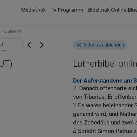
Mediathek
TV Programm
Bibelthek Online-Bibe
Kapitel 21
Videos ausblenden
UT)
Lutherbibel onli
Der Auferstandene am S
1
Danach offenbarte si
von Tiberias. Er offenbar
2
Es waren beieinander 
genannt wird, und Nathan
des Zebedäus und zwei a
3
Spricht Simon Petrus z