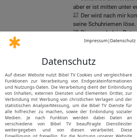
aber er ist mitten unter e
27
Der wird nach mir kom
seine Schuhriemen löse.
28
Dies geschah in Beta
taufte.
29
Am nächsten Tag sieh
und spricht: Siehe, das 
trägt!
30
Dieser ist’s, von dem
Mann, der vor mir gewesen
31
Und ich kannte ihn nic
Israel, darum bin ich g
32
Und Johannes bezeugt
Geist herabfuhr wie ein
33
Und ich kannte ihn ni
mit Wasser, der sprach z