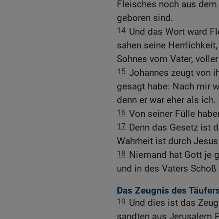
Fleisches noch aus dem 
geboren sind.
14
Und das Wort ward Fle
sahen seine Herrlichkeit,
Sohnes vom Vater, volle
15
Johannes zeugt von ih
gesagt habe: Nach mir w
denn er war eher als ich.
16
Von seiner Fülle hab
17
Denn das Gesetz ist 
Wahrheit ist durch Jesus
18
Niemand hat Gott je g
und in des Vaters Schoß i
Das Zeugnis des Täufers
19
Und dies ist das Zeug
sandten aus Jerusalem Pr