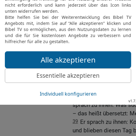
herabfahren und auf ihm b
Geist tauft.
34
Und ich habe es geseh
Sohn.
Die ersten Jünger
35
Am nächsten Tag sta
seiner Jünger;
36
und als er Jesus vorüb
Gottes Lamm!
37
Und die zwei Jünger h
38
Jesus aber wandte si
sprach zu ihnen: Was suc
– das heißt übersetzt: Me
39
Er sprach zu ihnen: 
und blieben diesen Tag b