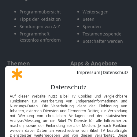
Programmübersicht
Weitersagen
Tipps der Redaktion
Beten
Sendungen von A-Z
Spenden
Programmheft
Testamentsspende
kostenlos anfordern
Botschafter werden
Themen
Apps & Angebote
Gott und Bibel erklärt
Newsletter
Feiertage
Mobile App
Interviews
Kids App
Neuigkeiten
Smart TV
HbbTV
Bibelthek Online-Bibel
Nächster Gottesdienst