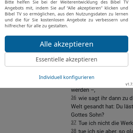
32
Jesus antwortete ihne
erzeigt vom Vater; um we
mich steinigen?
33
Die Juden antwortete
steinigen wir dich nicht
und weil du ein Mensch b
34
Jesus antwortete ihne
Gesetz (Psalm 82,6): »Ic
35
Wenn jene »Götter« g
Gottes geschah – und di
werden –,
36
wie sagt ihr dann zu d
Welt gesandt hat: Du läst
Gottes Sohn?
37
Tue ich nicht die Werk
38
tue ich sie aber, so 