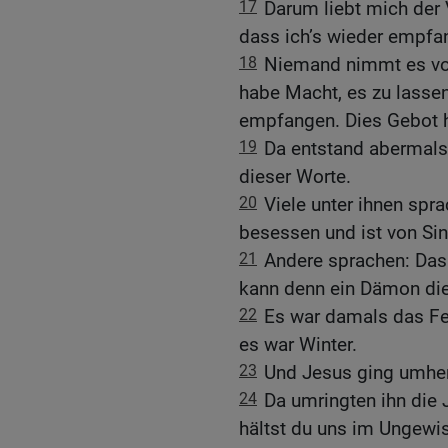
17
Darum liebt mich der 
dass ich’s wieder empfa
18
Niemand nimmt es von 
habe Macht, es zu lassen
empfangen. Dies Gebot 
19
Da entstand abermals
dieser Worte.
20
Viele unter ihnen spr
besessen und ist von Sin
21
Andere sprachen: Das
kann denn ein Dämon die
22
Es war damals das Fe
es war Winter.
23
Und Jesus ging umher
24
Da umringten ihn die
hältst du uns im Ungewis