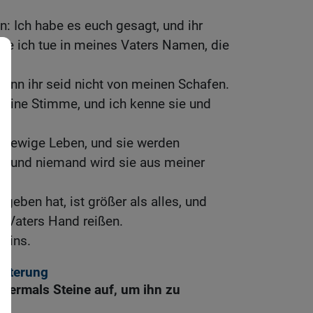
n: Ich habe es euch gesagt, und ihr
 die ich tue in meines Vaters Namen, die
 denn ihr seid nicht von meinen Schafen.
eine Stimme, und ich kenne sie und
as ewige Leben, und sie werden
und niemand wird sie aus meiner
geben hat, ist größer als alles, und
 Vaters Hand reißen.
 eins.
ästerung
bermals Steine auf, um ihn zu