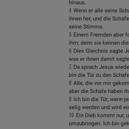
hinaus.
4
Wenn er alle seine Sch
ihnen her, und die Schaf
seine Stimme.
5
Einem Fremden aber fol
ihm; denn sie kennen di
6
Dies Gleichnis sagte Je
was er ihnen damit sagte
7
Da sprach Jesus wieder
bin die Tür zu den Schaf
8
Alle, die vor mir geko
aber die Schafe haben ih
9
Ich bin die Tür; wenn 
selig werden und wird e
10
Ein Dieb kommt nur, u
umzubringen. Ich bin g