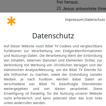
frei heraus.
25
Jesus antwortete ihne
glaubt nicht. Die Werke,
zeugen von mir.
26
Aber ihr glaubt nicht,
27
Meine Schafe hören m
sie folgen mir;
28
und ich gebe ihnen d
nimmermehr umkommen, 
Hand reißen.
29
Was mir mein Vater ge
niemand kann es aus des
30
Ich und der Vater sind
Der Vorwurf der Gottesl
31
Da hoben die Juden a
steinigen.