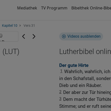
Mediathek
TV Programm
Bibelthek Online-Bibe
Kapitel 10
Vers 31
Videos ausblenden
 (LUT)
Lutherbibel onli
Der gute Hirte
1
Wahrlich, wahrlich, ic
in den Schafstall, sonder
Dieb und ein Räuber.
2
Der aber zur Tür hineing
3
Dem macht der Türhüter
Stimme; und er ruft sein