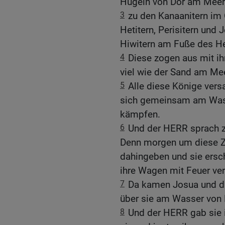
Hügeln von Dor am Meer
3
zu den Kanaanitern im
Hetitern, Perisitern und
Hiwitern am Fuße des H
4
Diese zogen aus mit ih
viel wie der Sand am Me
5
Alle diese Könige ver
sich gemeinsam am Wass
kämpfen.
6
Und der HERR sprach zu
Denn morgen um diese Zeit
dahingeben und sie ersc
ihre Wagen mit Feuer ve
7
Da kamen Josua und da
über sie am Wasser von 
8
Und der HERR gab sie i