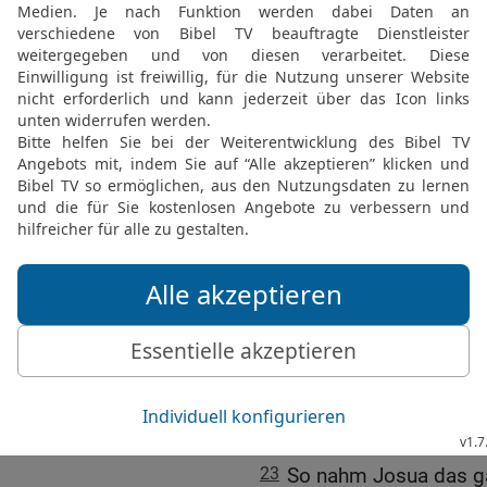
sie nieder und tötete sie.
18
Er kämpfte aber eine 
19
Es war keine Stadt, di
ausgenommen die Hiwiter
eroberten sie alle im Ka
20
So geschah es von de
wurde, im Kampf Israel 
geschlagen würden und i
sie vertilgt würden, wi
21
Zu der Zeit kam Josua
Gebirge, von Hebron, vo
Gebirge Juda und vom ga
vollstreckte an ihnen de
22
und ließ keine Anakite
Gaza, in Gat, in Aschdod;
23
So nahm Josua das ga