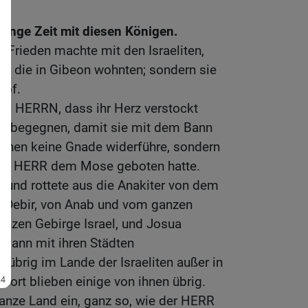
lange Zeit mit diesen Königen.
e Frieden machte mit den Israeliten,
, die in Gibeon wohnten; sondern sie
mpf.
m HERRN, dass ihr Herz verstockt
zu begegnen, damit sie mit dem Bann
hnen keine Gnade widerführe, sondern
e der HERR dem Mose geboten hatte.
 und rottete aus die Anakiter von dem
n Debir, von Anab und vom ganzen
nzen Gebirge Israel, und Josua
n Bann mit ihren Städten
r übrig im Lande der Israeliten außer in
 dort blieben einige von ihnen übrig.
nze Land ein, ganz so, wie der HERR