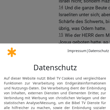
Israel nicht; sondern Haz
14
Und die ganze Beute d
Israeliten unter sich; ab
Schärfe des Schwerts, bis
übrig, was Odem hatte.
15
Wie der HERR dem Mo
Josua geboten hatte, so t
was der HERR dem Mose 
Das eroberte Land
16
So nahm Josua dies ga
was im Süden liegt, und
Hügelland und das Jorda
Hügelland,
17
von dem kahlen Gebirg
nach Baal-Gad in der Eb
Berges Hermon. Alle ihr