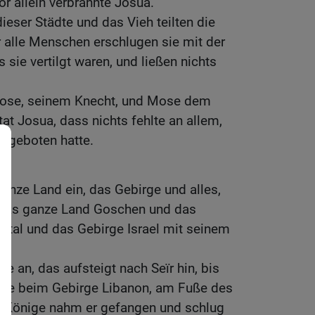
or allein verbrannte Josua.
ieser Städte und das Vieh teilten die
er alle Menschen erschlugen sie mit der
 sie vertilgt waren, und ließen nichts
se, seinem Knecht, und Mose dem
at Josua, dass nichts fehlte an allem,
geboten hatte.
nze Land ein, das Gebirge und alles,
 das ganze Land Goschen und das
ntal und das Gebirge Israel mit seinem
e an, das aufsteigt nach Seïr hin, bis
ene beim Gebirge Libanon, am Fuße des
e Könige nahm er gefangen und schlug