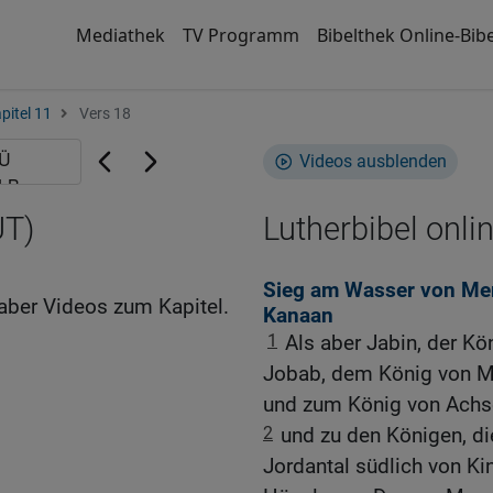
Mediathek
TV Programm
Bibelthek Online-Bibe
pitel 11
Vers 18
Videos ausblenden
UT)
Lutherbibel onli
Sieg am Wasser von Me
aber Videos zum Kapitel.
Kanaan
1
Als aber Jabin, der Kö
Jobab, dem König von M
und zum König von Achs
2
und zu den Königen, d
Jordantal südlich von Ki