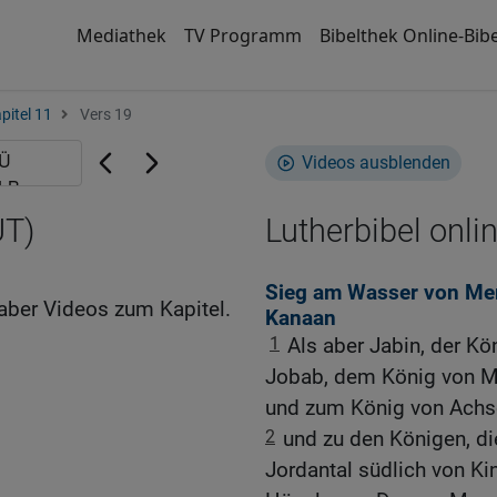
Mediathek
TV Programm
Bibelthek Online-Bibe
pitel 11
Vers 19
Videos ausblenden
UT)
Lutherbibel onli
Sieg am Wasser von Me
aber Videos zum Kapitel.
Kanaan
1
Als aber Jabin, der Kö
Jobab, dem König von M
und zum König von Achs
2
und zu den Königen, d
Jordantal südlich von Ki