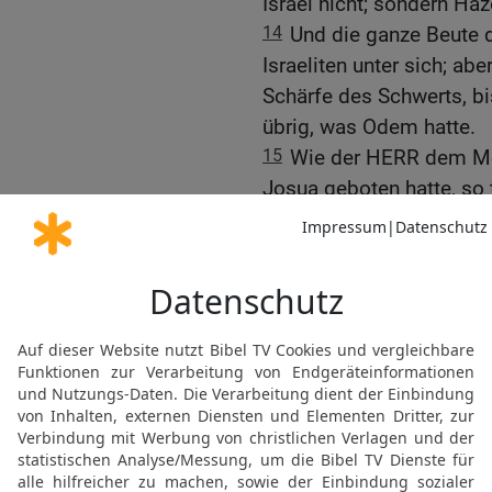
Israel nicht; sondern Haz
14
Und die ganze Beute d
Israeliten unter sich; ab
Schärfe des Schwerts, bis
übrig, was Odem hatte.
15
Wie der HERR dem Mo
Josua geboten hatte, so t
was der HERR dem Mose 
Das eroberte Land
16
So nahm Josua dies ga
was im Süden liegt, und
Hügelland und das Jorda
Hügelland,
17
von dem kahlen Gebirg
nach Baal-Gad in der Eb
Berges Hermon. Alle ihr