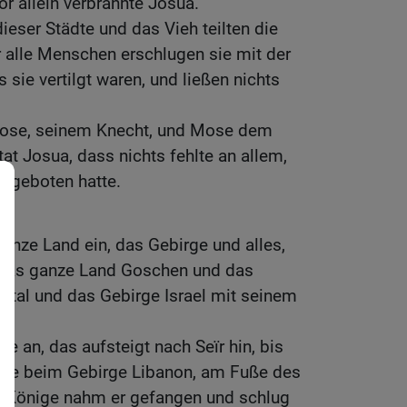
or allein verbrannte Josua.
ieser Städte und das Vieh teilten die
er alle Menschen erschlugen sie mit der
 sie vertilgt waren, und ließen nichts
se, seinem Knecht, und Mose dem
at Josua, dass nichts fehlte an allem,
geboten hatte.
nze Land ein, das Gebirge und alles,
 das ganze Land Goschen und das
ntal und das Gebirge Israel mit seinem
e an, das aufsteigt nach Seïr hin, bis
ene beim Gebirge Libanon, am Fuße des
e Könige nahm er gefangen und schlug