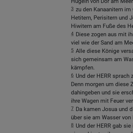
Hügeln von Dor am Meer
3
zu den Kanaanitern im
Hetitern, Perisitern und
Hiwitern am Fuße des H
4
Diese zogen aus mit ih
viel wie der Sand am Me
5
Alle diese Könige ver
sich gemeinsam am Wass
kämpfen.
6
Und der HERR sprach zu
Denn morgen um diese Zeit
dahingeben und sie ersc
ihre Wagen mit Feuer ve
7
Da kamen Josua und da
über sie am Wasser von 
8
Und der HERR gab sie i