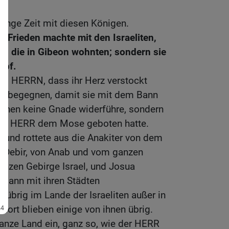
lange Zeit mit diesen Königen.
ie Frieden machte mit den Israeliten,
, die in Gibeon wohnten; sondern sie
mpf.
m HERRN, dass ihr Herz verstockt
zu begegnen, damit sie mit dem Bann
hnen keine Gnade widerführe, sondern
e der HERR dem Mose geboten hatte.
 und rottete aus die Anakiter von dem
n Debir, von Anab und vom ganzen
nzen Gebirge Israel, und Josua
n Bann mit ihren Städten
r übrig im Lande der Israeliten außer in
 dort blieben einige von ihnen übrig.
nze Land ein, ganz so, wie der HERR