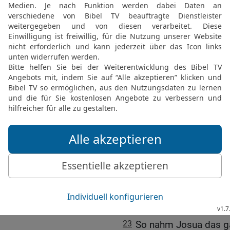
sie nieder und tötete sie.
18
Er kämpfte aber eine 
19
Es war keine Stadt, d
ausgenommen die Hiwiter
eroberten sie alle im Ka
20
So geschah es von de
wurde, im Kampf Israel 
geschlagen würden und i
sie vertilgt würden, wi
21
Zu der Zeit kam Josua
Gebirge, von Hebron, vo
Gebirge Juda und vom ga
vollstreckte an ihnen de
22
und ließ keine Anakite
Gaza, in Gat, in Aschdod;
23
So nahm Josua das ga