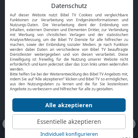
Feiertage
Mobile App
Interviews
Kids App
Neuigkeiten
Smart TV
HbbTV
Bibelthek Online-Bibel
Nächster Gottesdienst
Bibel TV
Service
Über uns
Kontakt
Jobs
TV-Empfang
Presse
FAQ
Mediadaten
bibeltv.de:
Impressum
Datenschutz
Nutzungsbedingungen
Fakten Bibel TV App