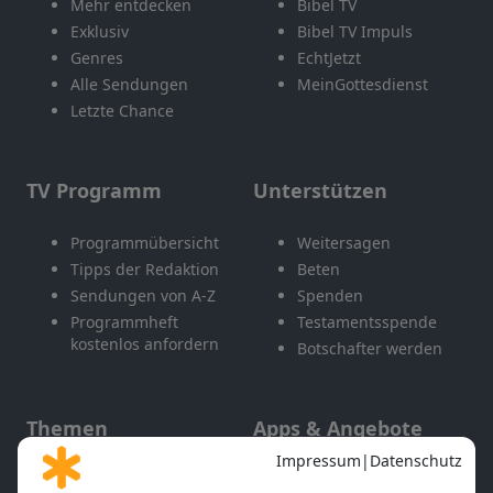
Mehr entdecken
Bibel TV
Exklusiv
Bibel TV Impuls
Genres
EchtJetzt
Alle Sendungen
MeinGottesdienst
Letzte Chance
TV Programm
Unterstützen
Programmübersicht
Weitersagen
Tipps der Redaktion
Beten
Sendungen von A-Z
Spenden
Programmheft
Testamentsspende
kostenlos anfordern
Botschafter werden
Themen
Apps & Angebote
Gott und Bibel erklärt
Newsletter