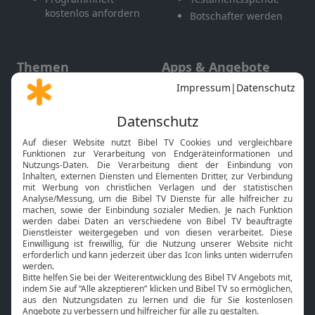
kostenlos anfordern
Botschafter werden
Themen
Apps & Angebote
Gott und Bibel erklärt
Newsletter
Feiertage
Mobile App
Interviews
Kids App
Neuigkeiten
Smart TV
HbbTV
Bibelthek Online-Bibel
Nächster Gottesdienst
Bibel TV
Service
Über uns
Kontakt
Jobs
TV-Empfang