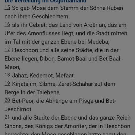
Die Verteilung im Ostjordanland
15
So gab Mose dem Stamm der Söhne Ruben
nach ihren Geschlechtern
16
als ihr Gebiet: das Land von Aroër an, das am
Ufer des Arnonflusses liegt, und die Stadt mitten
im Tal mit der ganzen Ebene bei Medeba;
17
Heschbon und alle seine Städte, die in der
Ebene liegen, Dibon, Bamot-Baal und Bet-Baal-
Meon,
18
Jahaz, Kedemot, Mefaat.
19
Kirjatajim, Sibma, Zeret-Schahar auf dem
Berge in der Talebene,
20
Bet-Peor, die Abhänge am Pisga und Bet-
Jeschimot
21
und alle Städte der Ebene und das ganze Reich
Sihons, des Königs der Amoriter, der in Heschbon
herrschte, den Mose geschlagen hatte samt den