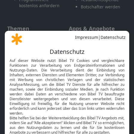
kostenlos anfordern
Botschafter werden
Themen
Apps & Angebote
Gott und Bibel erklärt
Newsletter
Feiertage
Mobile App
Interviews
Kids App
Neuigkeiten
Smart TV
HbbTV
Bibelthek Online-Bibel
Nächster Gottesdienst
Bibel TV
Service
Über uns
Kontakt
Jobs
TV-Empfang