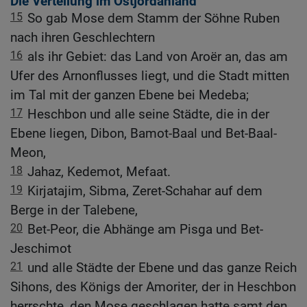
Die Verteilung im Ostjordanland
15
So gab Mose dem Stamm der Söhne Ruben
nach ihren Geschlechtern
16
als ihr Gebiet: das Land von Aroër an, das am
Ufer des Arnonflusses liegt, und die Stadt mitten
im Tal mit der ganzen Ebene bei Medeba;
17
Heschbon und alle seine Städte, die in der
Ebene liegen, Dibon, Bamot-Baal und Bet-Baal-
Meon,
18
Jahaz, Kedemot, Mefaat.
19
Kirjatajim, Sibma, Zeret-Schahar auf dem
Berge in der Talebene,
20
Bet-Peor, die Abhänge am Pisga und Bet-
Jeschimot
21
und alle Städte der Ebene und das ganze Reich
Sihons, des Königs der Amoriter, der in Heschbon
herrschte, den Mose geschlagen hatte samt den