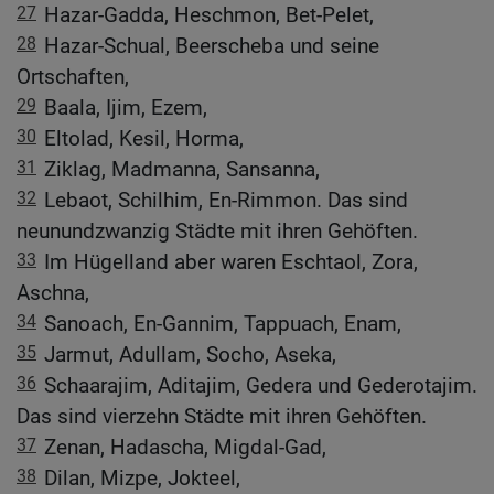
27
Hazar-Gadda, Heschmon, Bet-Pelet,
28
Hazar-Schual, Beerscheba und seine
Ortschaften,
29
Baala, Ijim, Ezem,
30
Eltolad, Kesil, Horma,
31
Ziklag, Madmanna, Sansanna,
32
Lebaot, Schilhim, En-Rimmon. Das sind
neunundzwanzig Städte mit ihren Gehöften.
33
Im Hügelland aber waren Eschtaol, Zora,
Aschna,
34
Sanoach, En-Gannim, Tappuach, Enam,
35
Jarmut, Adullam, Socho, Aseka,
36
Schaarajim, Aditajim, Gedera und Gederotajim.
Das sind vierzehn Städte mit ihren Gehöften.
37
Zenan, Hadascha, Migdal-Gad,
38
Dilan, Mizpe, Jokteel,