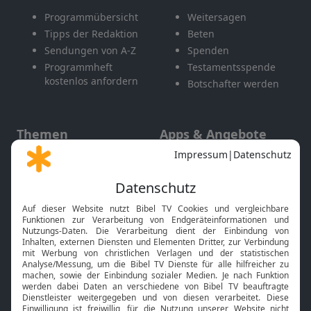
Programmübersicht
Weitersagen
Tipps der Redaktion
Beten
Sendungen von A-Z
Spenden
Programmheft
Testamentsspende
kostenlos anfordern
Botschafter werden
Themen
Apps & Angebote
Gott und Bibel erklärt
Newsletter
Feiertage
Mobile App
Interviews
Kids App
Neuigkeiten
Smart TV
HbbTV
Bibelthek Online-Bibel
Nächster Gottesdienst