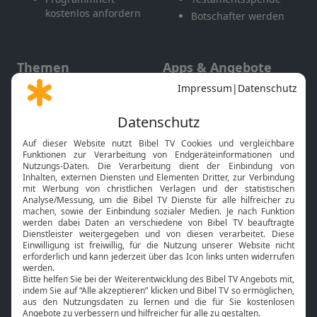
kostenlos anfordern
Botschafter werden
Themen
Apps & Angebote
Gott und Bibel erklärt
Newsletter
Feiertage
Mobile App
Interviews
Kids App
Neuigkeiten
Smart TV
HbbTV
Bibelthek Online-Bibel
Nächster Gottesdienst
Bibel TV
Service
Über uns
Kontakt
Jobs
TV-Empfang