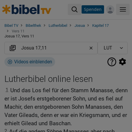
Spenden
Me
Bibel TV
Bibelthek
Lutherbibel
Josua
Kapitel 17
Vers 11
Josua 17, Vers 11
Videos einblenden
Lutherbibel online lesen
1
Und das Los fiel für den Stamm Manasse, denn
er ist Josefs erstgeborener Sohn, und es fiel auf
Machir, den erstgeborenen Sohn Manasses, den
Vater Gileads, denn er war ein Kriegsmann, und er
erhielt Gilead und Baschan.
2
Auf die andern Söhne Manasses aber nach