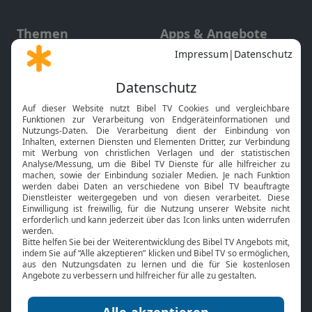
Themen
Apps & Angebote
Gott und Bibel erklärt
Newsletter
Feiertage
Mobile App
Interviews
Kids App
Neuigkeiten
Smart TV
HbbTV
Bibelthek Online-Bibel
Nächster Gottesdienst
Bibel TV
Service
Über uns
Kontakt
Jobs
TV-Empfang
Presse
FAQ
Mediadaten