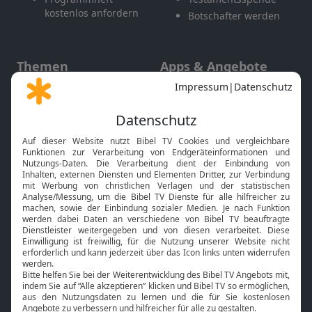
kostenlos anfordern
Botschafter werden
Themen
Apps & Angebote
Gott und Bibel erklärt
Newsletter
Feiertage
Mobile App
Interviews
Kids App
Neuigkeiten
Smart TV
HbbTV
Bibelthek Online-Bibel
Nächster Gottesdienst
Bibel TV
Service
Über uns
Kontakt
Jobs
TV-Empfang