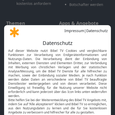
kostenlos anfordern
Botschafter werden
Themen
Apps & Angebote
Gott und Bibel erklärt
Newsletter
Feiertage
Mobile App
Interviews
Kids App
Neuigkeiten
Smart TV
HbbTV
Bibelthek Online-Bibel
Nächster Gottesdienst
Bibel TV
Service
Über uns
Kontakt
Jobs
TV-Empfang