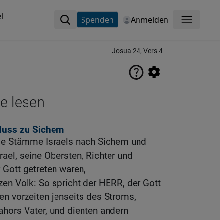
l
Spenden
Anmelden
Menü
Josua 24, Vers 4
ne lesen
luss zu Sichem
le Stämme Israels nach Sichem und
srael, seine Obersten, Richter und
 Gott getreten waren,
en Volk: So spricht der HERR, der Gott
ten vorzeiten jenseits des Stroms,
hors Vater, und dienten andern