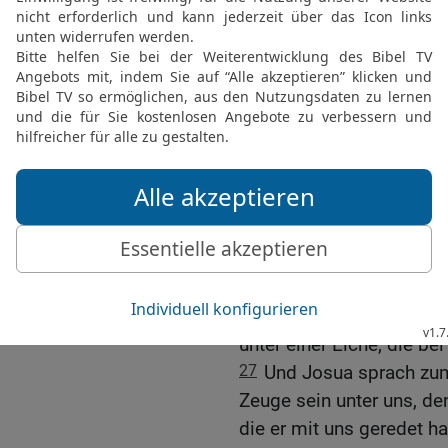
dem HERRN dienen.
22
Da sprach Josua zum 
selbst, dass ihr euch d
dienen. Und sie sprachen
23
So tut nun von euch di
und neigt euer Herz zu 
24
Und das Volk sprach 
unserm Gott, dienen und
25
So schloss Josua an 
und legte ihm Gesetze u
26
Und Josua schrieb die
Gottes und nahm einen gr
unter einer Eiche, die 
27
Und Josua sprach zum 
Zeuge sein unter uns, de
die er mit uns geredet ha