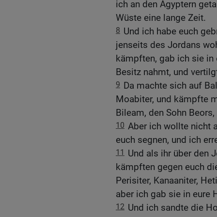
ich an den Ägyptern geta
Wüste eine lange Zeit.
8
Und ich habe euch gebr
jenseits des Jordans wo
kämpften, gab ich sie in 
Besitz nahmt, und vertilg
9
Da machte sich auf Bal
Moabiter, und kämpfte mi
Bileam, den Sohn Beors, 
10
Aber ich wollte nicht
euch segnen, und ich err
11
Und als ihr über den 
kämpften gegen euch die 
Perisiter, Kanaaniter, Het
aber ich gab sie in eure 
12
Und ich sandte die Hor