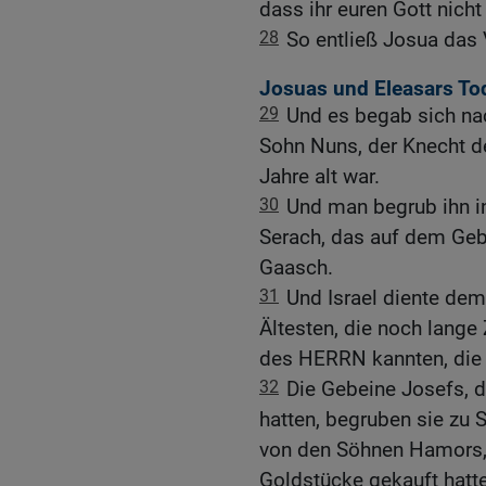
dass ihr euren Gott nicht
28
So entließ Josua das V
Josuas und Eleasars To
29
Und es begab sich na
Sohn Nuns, der Knecht d
Jahre alt war.
30
Und man begrub ihn in
Serach, das auf dem Geb
Gaasch.
31
Und Israel diente de
Ältesten, die noch lange
des HERRN kannten, die e
32
Die Gebeine Josefs, d
hatten, begruben sie zu
von den Söhnen Hamors, 
Goldstücke gekauft hatte