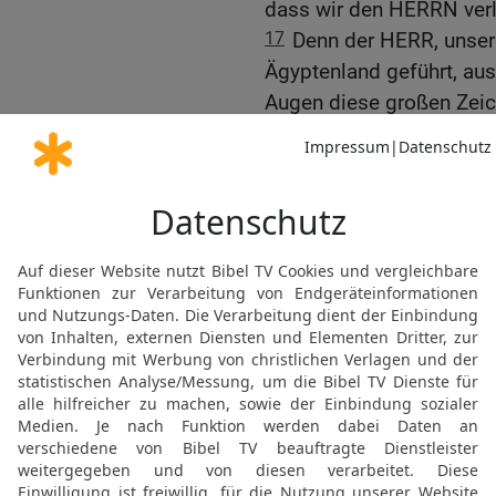
dass wir den HERRN verl
17
Denn der HERR, unser 
Ägyptenland geführt, aus
Augen diese großen Zeic
ganzen Wege, den wir geg
durch die wir gezogen si
18
und hat ausgestoßen v
die im Lande wohnten. 
dienen; denn er ist unser
19
Josua sprach zum Vol
denn er ist ein heiliger G
Übertretung und eure Sün
20
Wenn ihr den HERRN v
wird er sich abwenden u
nachdem er euch Gutes g
21
Das Volk aber sprach 