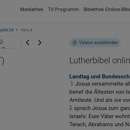
Mediathek
TV Programm
Bibelthek Online-Bibe
pitel 24
Vers 4
Videos ausblenden
T)
Lutherbibel onli
Landtag und Bundessch
1
Josua versammelte al
berief die Ältesten von I
Amtleute. Und als sie vor
2
sprach Josua zum ganz
Israels: Eure Väter wohn
Terach, Abrahams und Na