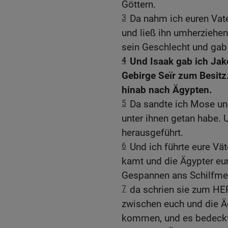
Göttern.
3
Da nahm ich euren Vat
und ließ ihn umherziehe
sein Geschlecht und gab
4
Und Isaak gab ich Ja
Gebirge Seïr zum Besit
hinab nach Ägypten.
5
Da sandte ich Mose un
unter ihnen getan habe.
herausgeführt.
6
Und ich führte eure Vä
kamt und die Ägypter eu
Gespannen ans Schilfme
7
da schrien sie zum HER
zwischen euch und die Ä
kommen, und es bedeckt