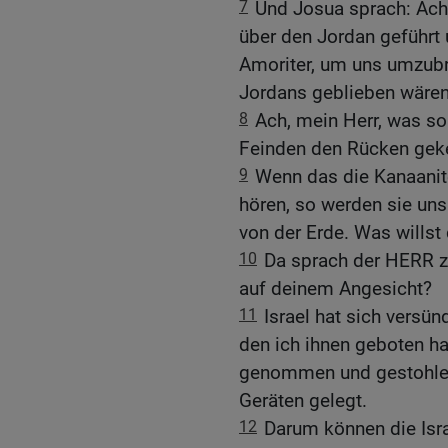
7
Und Josua sprach: Ach
über den Jordan geführt 
Amoriter, um uns umzubr
Jordans geblieben wären
8
Ach, mein Herr, was so
Feinden den Rücken geke
9
Wenn das die Kanaanit
hören, so werden sie un
von der Erde. Was wills
10
Da sprach der HERR z
auf deinem Angesicht?
11
Israel hat sich versün
den ich ihnen geboten 
genommen und gestohlen 
Geräten gelegt.
12
Darum können die Isra