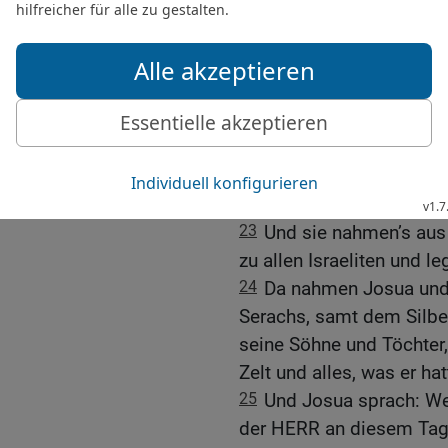
getan:
21
Ich sah unter der Beu
und zweihundert Schekel 
fünfzig Schekel schwer;
es. Und siehe, es ist ver
das Silber darunter.
22
Da sandte Josua Boten 
war verscharrt in seinem 
23
Und sie nahmen’s aus
zu allen Israeliten und 
24
Da nahmen Josua und 
Serachs, samt dem Silbe
seine Söhne und Töchter,
Zelt und alles, was er hat
25
Und Josua sprach: Wei
der HERR an diesem Tage.