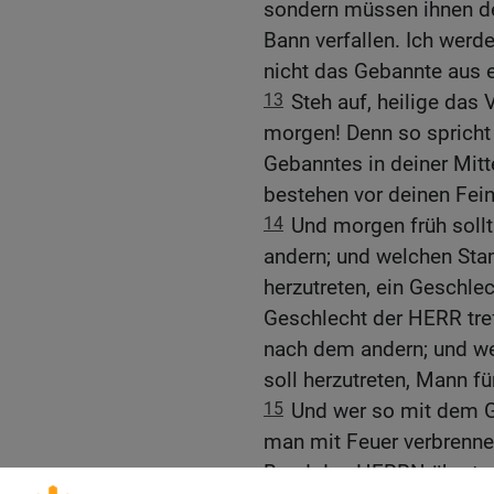
sondern müssen ihnen d
Bann verfallen. Ich werde
nicht das Gebannte aus eu
13
Steh auf, heilige das 
morgen! Denn so spricht 
Gebanntes in deiner Mitte
bestehen vor deinen Fein
14
Und morgen früh sollt
andern; und welchen Sta
herzutreten, ein Geschl
Geschlecht der HERR tref
nach dem andern; und we
soll herzutreten, Mann f
15
Und wer so mit dem G
man mit Feuer verbrennen
Bund des HERRN übertret