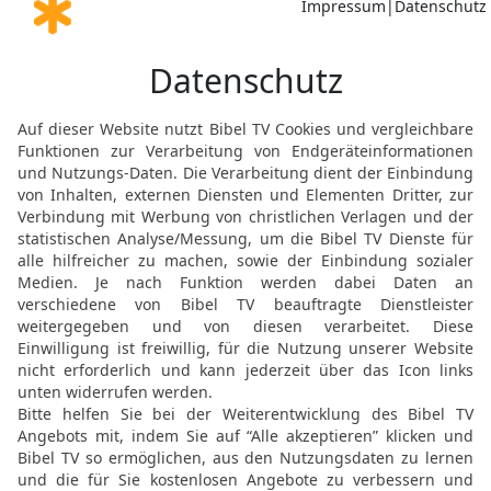
hat.
16
Da machte sich Josua 
herzutreten, einen Stam
getroffen der Stamm Jud
17
Und als er die Geschl
getroffen das Geschlecht
Geschlecht der Serachite
getroffen.
18
Und als er sein Haus 
getroffen Achan, der So
Sohnes Serachs, aus d
19
Und Josua sprach zu
dem Gott Israels, die Eh
hast, und verhehle mir ni
20
Da antwortete Achan J
mich versündigt an dem 