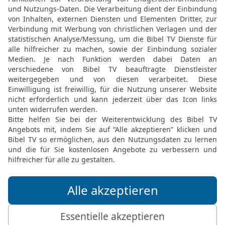
19
sprachen alle Oberst
ihnen geschworen bei d
können wir sie nicht anta
20
Aber das wollen wir t
Zorn über uns komme um
geschworen haben.
21
Und die Obersten spra
sie Holzhauer und Wasse
Gemeinde, wie ihnen die
22
Da rief sie Josua und
habt ihr uns betrogen un
wo ihr doch mitten unter
23
Darum sollt ihr verfluc
Knechte zu sein, die Ho
Haus meines Gottes.
24
Sie antworteten Josu