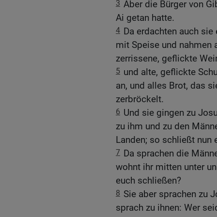
3
Aber die Bürger von Gi
Ai getan hatte.
4
Da erdachten auch sie 
mit Speise und nahmen al
zerrissene, geflickte We
5
und alte, geflickte Sch
an, und alles Brot, das s
zerbröckelt.
6
Und sie gingen zu Josu
zu ihm und zu den Männe
Landen; so schließt nun 
7
Da sprachen die Männer
wohnt ihr mitten unter u
euch schließen?
8
Sie aber sprachen zu J
sprach zu ihnen: Wer sei