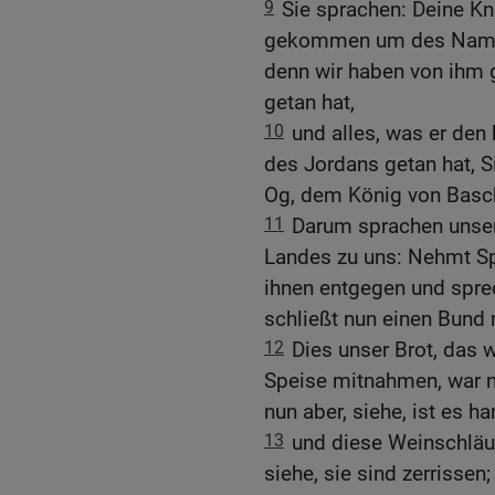
9
Sie sprachen: Deine Kn
gekommen um des Namens
denn wir haben von ihm g
getan hat,
10
und alles, was er den
des Jordans getan hat, 
Og, dem König von Basch
11
Darum sprachen unser
Landes zu uns: Nehmt Sp
ihnen entgegen und sprec
schließt nun einen Bund 
12
Dies unser Brot, das 
Speise mitnahmen, war n
nun aber, siehe, ist es ha
13
und diese Weinschläuc
siehe, sie sind zerrisse