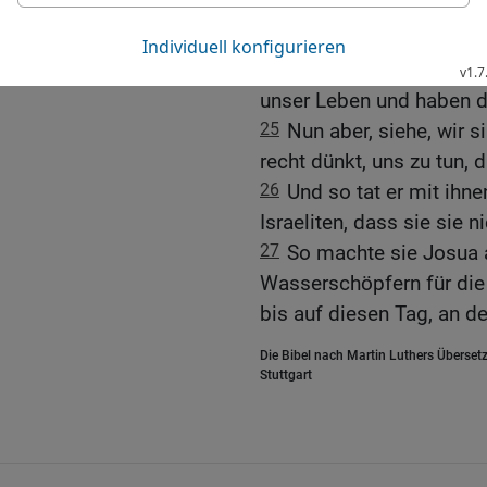
dass der HERR, dein Got
dass er euch das ganze 
Bewohner des Landes vert
unser Leben und haben 
25
Nun aber, siehe, wir s
recht dünkt, uns zu tun, d
26
Und so tat er mit ihne
Israeliten, dass sie sie n
27
So machte sie Josua 
Wasserschöpfern für di
bis auf diesen Tag, an de
Die Bibel nach Martin Luthers Übersetz
Stuttgart