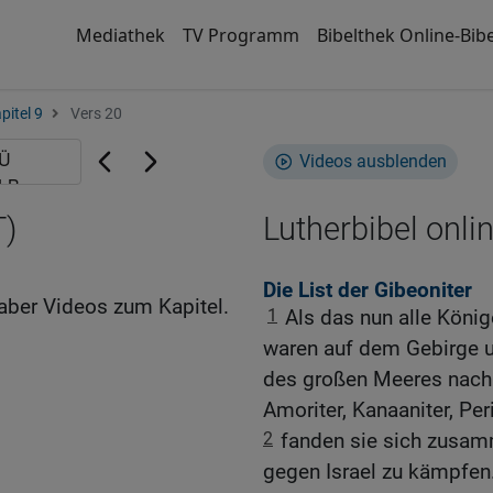
Mediathek
TV Programm
Bibelthek Online-Bibe
pitel 9
Vers 20
Videos ausblenden
T)
Lutherbibel onli
Die List der Gibeoniter
aber Videos zum Kapitel.
1
Als das nun alle König
waren auf dem Gebirge 
des großen Meeres nach 
Amoriter, Kanaaniter, Peri
2
fanden sie sich zusa
gegen Israel zu kämpfen