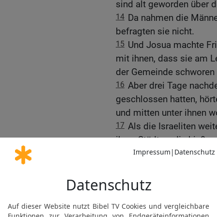
sind alt geworden über d
14
Da nahmen die Männer
befragten sie nicht.
15
Und Josua machte Fri
mit ihnen, dass sie am L
der Gemeinde schworen 
16
Aber drei Tage nachd
geschlossen hatten, hört
und mitten unter ihnen w
17
Als die Israeliten we
ihren Städten; die hießen
Jearim.
18
Aber die Israeliten er
Obersten der Gemeinde 
dem Gott Israels. Als a
Obersten murrte,