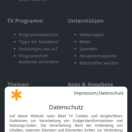
TV Programm
Unterstützen
Programmübersicht
Weitersagen
Tipps der Redaktion
Beten
Sendungen von A-Z
Spenden
Programmheft
Testamentsspende
kostenlos anfordern
Botschafter werden
Themen
Apps & Angebote
Gott und Bibel erklärt
Newsletter
Feiertage
Mobile App
Interviews
Kids App
Neuigkeiten
Smart TV
HbbTV