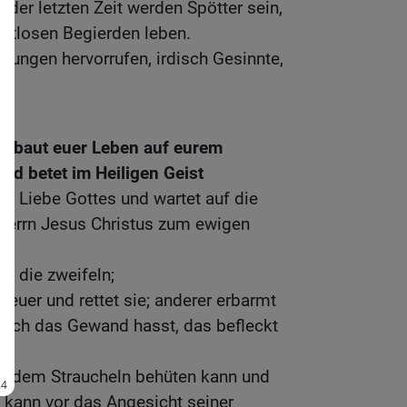
 der letzten Zeit werden Spötter sein,
ottlosen Begierden leben.
ltungen hervorrufen, irdisch Gesinnte,
n.
n, baut euer Leben auf eurem
und betet im Heiligen Geist
er Liebe Gottes und wartet auf die
Herrn Jesus Christus zum ewigen
r, die zweifeln;
Feuer und rettet sie; anderer erbarmt
 auch das Gewand hasst, das befleckt
or dem Straucheln behüten kann und
n kann vor das Angesicht seiner