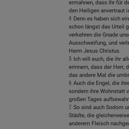
ermahnen, dass ihr für d
den Heiligen anvertraut is
4
Denn es haben sich ei
schon längst das Urteil g
verkehren die Gnade unse
Ausschweifung, und verl
Herrn Jesus Christus.
5
Ich will euch, die ihr a
erinnern, dass der Herr, 
das andere Mal die umbra
6
Auch die Engel, die ih
sondern ihre Wohnstatt ve
großen Tages aufbewahrt
7
So sind auch Sodom u
Städte, die gleicherweis
anderem Fleisch nachgeg