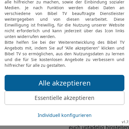
18
da sie euch sagten: Zu
die nach ihren eigenen g
19
Diese sind es, die Spa
die den Geist nicht habe
Mahnung und Gotteslob
20
Ihr aber, meine Liebe
allerheiligsten Glauben 
21
und bewahrt euch in d
Barmherzigkeit unseres 
Leben.
22
Und erbarmt euch dere
23
andere reißt aus dem 
euch in Furcht, wenn ihr
ist vom Fleisch.
24
Dem aber, der euch v
euch untadelig hinstelle