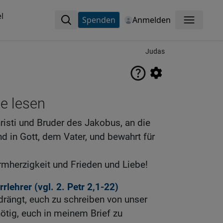
l
Spenden
Anmelden
Menü
Judas
ne lesen
risti und Bruder des Jakobus, an die
nd in Gott, dem Vater, und bewahrt für
rmherzigkeit und Frieden und Liebe!
rrlehrer (vgl.
2. Petr 2,1-22
)
 drängt, euch zu schreiben von unser
r nötig, euch in meinem Brief zu