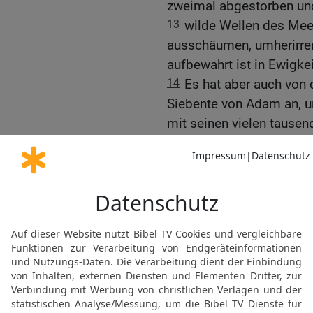
zweimal abgestorben und
13
wilde Wellen des Meer
ausschäumen, umherirrend
aufbewahrt ist in Ewigkei
14
Es hat aber auch von
Siebente von Adam an, u
mit seinen vielen tausen
15
Gericht zu halten über
alle Werke ihres gottlos
gewesen sind, und für al
gegen ihn geredet haben
16
Diese murren und hade
ihren Begierden, und ihr
Nutzens willen schmeich
17
Ihr aber, meine Lieben
gesagt sind von den Apos