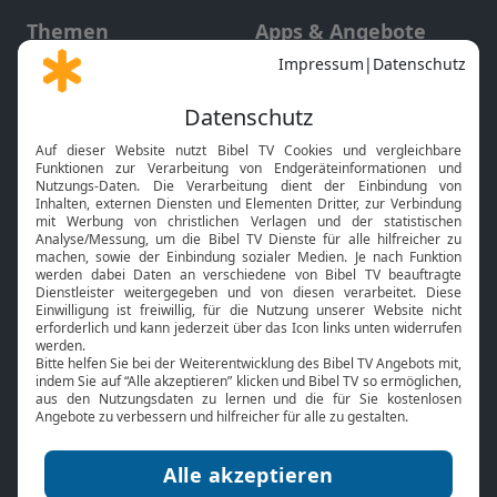
Themen
Apps & Angebote
Gott und Bibel erklärt
Newsletter
Feiertage
Mobile App
Interviews
Kids App
Neuigkeiten
Smart TV
HbbTV
Bibelthek Online-Bibel
Nächster Gottesdienst
Bibel TV
Service
Über uns
Kontakt
Jobs
TV-Empfang
Presse
FAQ
Mediadaten