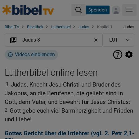
Spenden
Me
Bibel TV
Bibelthek
Lutherbibel
Judas
Kapitel 1
Judas
Videos einblenden
Lutherbibel online lesen
1
Judas, Knecht Jesu Christi und Bruder des
Jakobus, an die Berufenen, die geliebt sind in
Gott, dem Vater, und bewahrt für Jesus Christus:
2
Gott gebe euch viel Barmherzigkeit und Frieden
und Liebe!
Gottes Gericht über die Irrlehrer (vgl.
2. Petr 2,1-